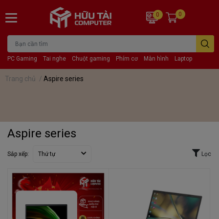
0
0
PC Gaming
Tai nghe
Chuột gaming
Phím cơ
Màn hình
Laptop
Trang chủ
/
Aspire series
Aspire series
Sắp xếp:
Thứ tự
Lọc