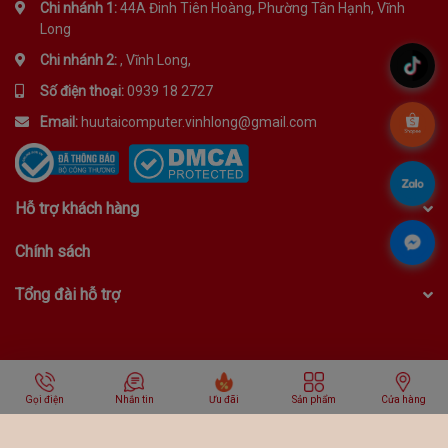
Chi nhánh 1:
44A Đinh Tiên Hoàng, Phường Tân Hạnh, Vĩnh
Long
Chi nhánh 2:
, Vĩnh Long,
.
Số điện thoại:
0939 18 2727
Email:
huutaicomputer.vinhlong@gmail.com
.
.
Hỗ trợ khách hàng
.
Chính sách
Tổng đài hỗ trợ
©
2026 Bản quyền thuộc về
Hữu Tài Computer
Công ty TNHH MTV Hữu Tài Computer - GPĐKKD: 1501134327 cấp
Gọi điện
Nhắn tin
Ưu đãi
Sản phẩm
Cửa hàng
tại Sở KH & ĐT TP. Vĩnh Long. Địa chỉ: 44B Đinh Tiên Hoàng, Phường
Tân Hạnh, Vĩnh Long. Điện thoại: 0939 18 2727.