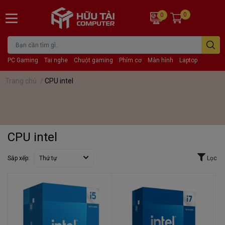
0
0
PC Gaming
Tai nghe
Chuột gaming
Phím cơ
Màn hình
Laptop
Trang chủ
/
CPU intel
CPU intel
Sắp xếp:
Thứ tự
Lọc