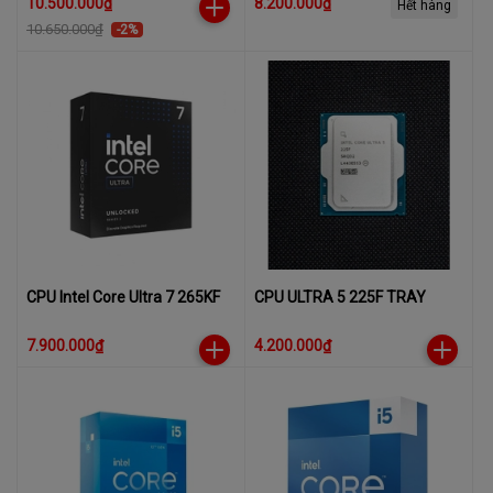
10.500.000₫
8.200.000₫
Hết hàng
Turbo 5.5Ghz - Cache 36MB)
5.4Ghz - Cache 33MB)
10.650.000₫
-2%
CPU Intel Core Ultra 7 265KF
CPU ULTRA 5 225F TRAY
7.900.000₫
4.200.000₫