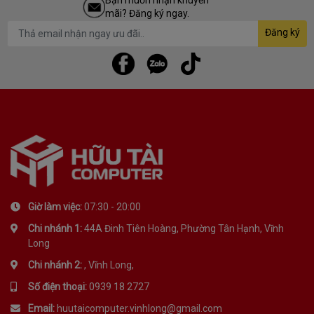
Bạn muốn nhận khuyến
mãi? Đăng ký ngay.
Đăng ký
Giờ làm việc:
07:30 - 20:00
Chi nhánh 1:
44A Đinh Tiên Hoàng, Phường Tân Hạnh, Vĩnh
Long
Chi nhánh 2:
, Vĩnh Long,
Số điện thoại:
0939 18 2727
Email:
huutaicomputer.vinhlong@gmail.com