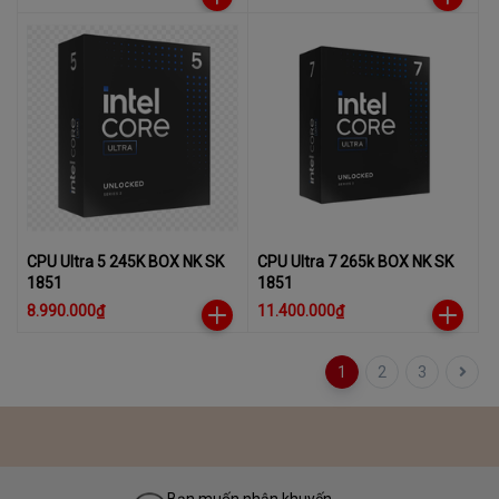
Socket Intel LGA 1700)
CPU Ultra 5 245K BOX NK SK
CPU Ultra 7 265k BOX NK SK
1851
1851
8.990.000₫
11.400.000₫
1
2
3