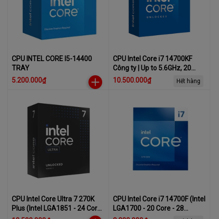
CPU INTEL CORE I5-14400
CPU Intel Core i7 14700KF
TRAY
Công ty | Up to 5.6GHz, 20
cores 28 threads
5.200.000₫
10.500.000₫
Hết hàng
CPU Intel Core Ultra 7 270K
CPU Intel Core i7 14700F (Intel
Plus (Intel LGA1851 - 24 Core
LGA1700 - 20 Core - 28
- 24 Thread - Base 3.2Ghz -
Thread - Base 2.1Ghz - Turbo