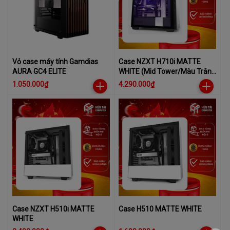
Vỏ case máy tính Gamdias
Case NZXT H710i MATTE
AURA GC4 ELITE
WHITE (Mid Tower/Màu Trắng
Đen)
1.050.000₫
4.290.000₫
Case NZXT H510i MATTE
Case H510 MATTE WHITE
WHITE