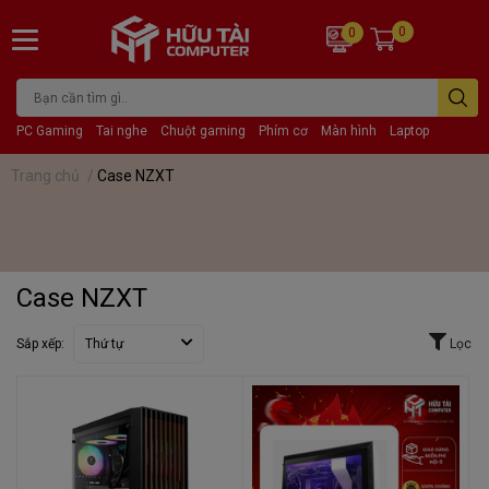
0
0
PC Gaming
Tai nghe
Chuột gaming
Phím cơ
Màn hình
Laptop
Trang chủ
/
Case NZXT
Case NZXT
Sắp xếp:
Thứ tự
Lọc