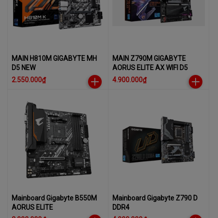
MAIN H810M GIGABYTE MH
MAIN Z790M GIGABYTE
D5 NEW
AORUS ELITE AX WIFI D5
2.550.000₫
4.900.000₫
Mainboard Gigabyte B550M
Mainboard Gigabyte Z790 D
AORUS ELITE
DDR4​