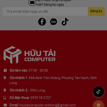
Bạn muốn nhận khuyến
mãi? Đăng ký ngay.
Đăng ký
Giờ làm việc:
07:30 - 20:00
Chi nhánh 1:
44A Đinh Tiên Hoàng, Phường Tân Hạnh, Vĩnh
Long
Chi nhánh 2:
, Vĩnh Long,
.
Số điện thoại:
0939 18 2727
Email:
huutaicomputer.vinhlong@gmail.com
.