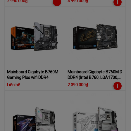
2.990.000₫
4.990.000₫
Mainboard Gigabyte B760M
Mainboard Gigabyte B760M D
Gaming Plus wifi DDR4
DDR4 (Intel B760, LGA1700,
2x DDR4 64GB, Micro ATX)
Liên hệ
2.390.000₫