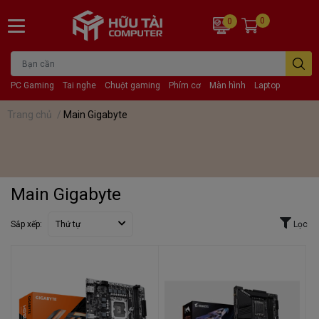
0
0
PC Gaming
Tai nghe
Chuột gaming
Phím cơ
Màn hình
Laptop
Trang chủ
/
Main Gigabyte
Main Gigabyte
Sắp xếp:
Thứ tự
Lọc