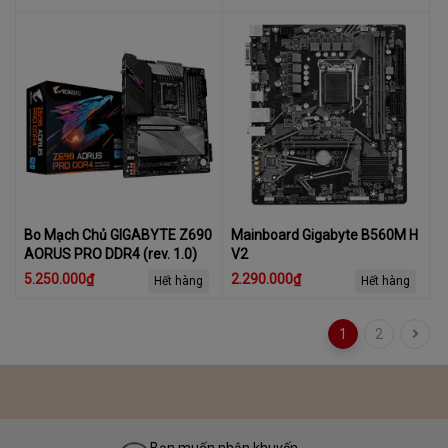
Bo Mạch Chủ GIGABYTE Z690
Mainboard Gigabyte B560M H
AORUS PRO DDR4 (rev. 1.0)
V2
5.250.000₫
2.290.000₫
Hết hàng
Hết hàng
1
2