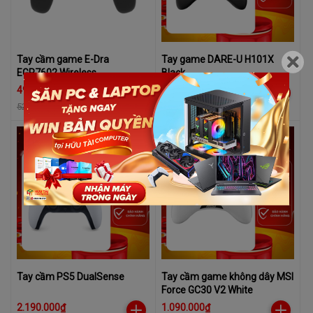
Tay cầm game E-Dra
Tay game DARE-U H101X
EGP7602 Wireless
Black
499.000₫
699.000₫
529.000₫
-6%
Tay cầm PS5 DualSense
Tay cầm game không dây MSI
Force GC30 V2 White
2.190.000₫
1.090.000₫