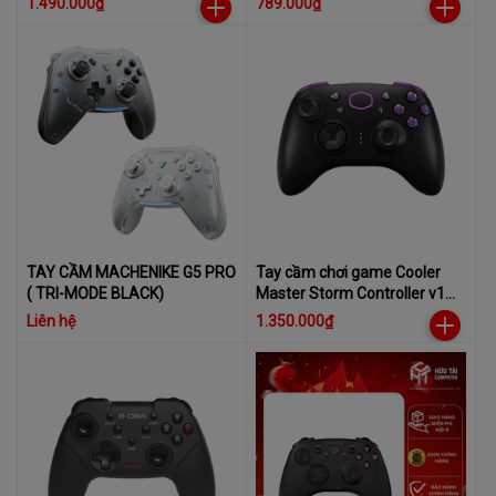
1.490.000₫
789.000₫
TAY CẦM MACHENIKE G5 PRO
Tay cầm chơi game Cooler
( TRI-MODE BLACK)
Master Storm Controller v1
(Xbox layout) (CMI- GSCX-
Liên hệ
1.350.000₫
BK1)