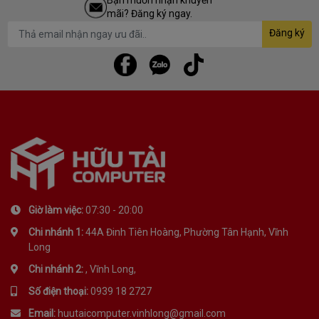
Bạn muốn nhận khuyến
mãi? Đăng ký ngay.
Đăng ký
Giờ làm việc:
07:30 - 20:00
Chi nhánh 1:
44A Đinh Tiên Hoàng, Phường Tân Hạnh, Vĩnh
Long
Chi nhánh 2:
, Vĩnh Long,
Số điện thoại:
0939 18 2727
Email:
huutaicomputer.vinhlong@gmail.com