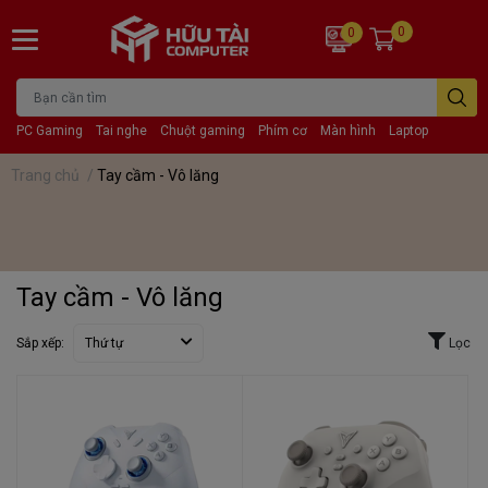
0
0
PC Gaming
Tai nghe
Chuột gaming
Phím cơ
Màn hình
Laptop
Trang chủ
/
Tay cầm - Vô lăng
Tay cầm - Vô lăng
Sắp xếp:
Thứ tự
Lọc