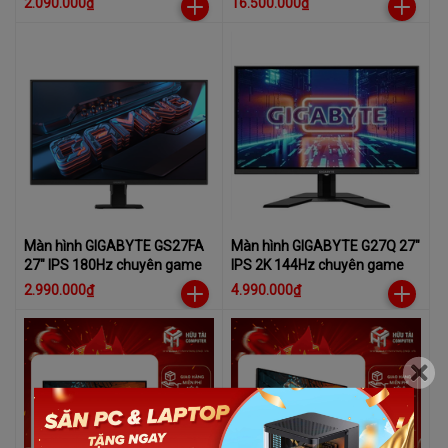
2.090.000₫
16.500.000₫
Màn hình GIGABYTE GS27FA
Màn hình GIGABYTE G27Q 27"
27" IPS 180Hz chuyên game
IPS 2K 144Hz chuyên game
2.990.000₫
4.990.000₫