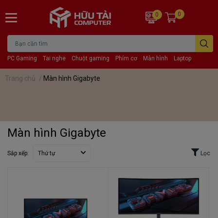
0
0
PC Gaming
Tai nghe
Chuột gaming
Phím cơ
Màn hình
Laptop
Trang chủ
/
Màn hình Gigabyte
Màn hình Gigabyte
Sắp xếp:
Thứ tự
Lọc