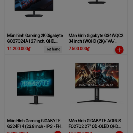
Màn hình Gaming 2K Gigabyte
Màn hình Gigabyte G34WQC2
GO27Q24A | 27 inch, QHD,
34 inch (WQHD (2K)/ VA/
240Hz, OLED, 0.03ms
200Hz/ 1 ms)
11.200.000₫
7.500.000₫
Hết hàng
Màn Hình Gaming GIGABYTE
Màn hình GIGABYTE AORUS
GS24F14 (23.8 inch - IPS - FHD
FO27Q2 27″ QD-OLED QHD
- 144Hz - 1ms)
240Hz 0.03ms