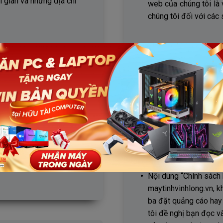
i gian và những địa chỉ
web của chúng tôi là
chúng tôi đối với các
RIÊNG TƯ
5
THAY ĐỔI
ống bảo mật của website,
Nội dung của “Chính 
 hay bất cứ mục đích nào
với các nhu cầu của 
phản hồi từ khách hàn
nh bảo mật thông tin để
Khi cập nhật nội dung 
iệu trong hệ thống.
gian “Cập nhật lần cuố
Nội dung “Chính sách 
maytinhvinhlong.vn, 
ba đặt quảng cáo hay 
tôi đề nghị bạn đọc v