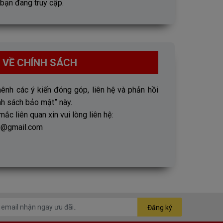
bạn đang truy cập.
 VỀ CHÍNH SÁCH
ênh các ý kiến đóng góp, liên hệ và phản hồi
nh sách bảo mật” này.
c liên quan xin vui lòng liên hệ:
ng@gmail.com
Đăng ký