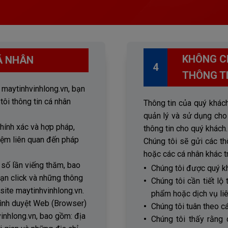
KHÔNG CH
Á NHÂN
4
THÔNG T
 maytinhvinhlong.vn, bạn
ôi thông tin cá nhân
Thông tin của quý khách
quản lý và sử dụng cho
hính xác và hợp pháp,
thông tin cho quý khách.
iệm liên quan đến pháp
Chúng tôi sẽ gửi các th
hoặc các cá nhân khác t
 số lần viếng thăm, bao
Chúng tôi được quý kh
bạn click và những thông
Chúng tôi cần tiết l
site maytinhvinhlong.vn.
phẩm hoặc dịch vụ liên
trình duyệt Web (Browser)
Chúng tôi tuân theo cá
inhlong.vn, bao gồm: địa
Chúng tôi thấy rằng 