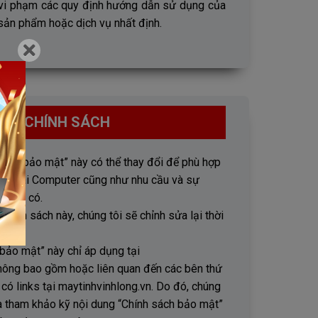
 vi phạm các quy định hướng dẫn sử dụng của
 sản phẩm hoặc dịch vụ nhất định.
 VỀ CHÍNH SÁCH
sách bảo mật” này có thể thay đổi để phù hợp
Hữu Tài Computer cũng như nhu cầu và sự
g nếu có.
chính sách này, chúng tôi sẽ chỉnh sửa lại thời
i”.
bảo mật” này chỉ áp dụng tại
không bao gồm hoặc liên quan đến các bên thứ
có links tại maytinhvinhlong.vn. Do đó, chúng
à tham khảo kỹ nội dung “Chính sách bảo mật”