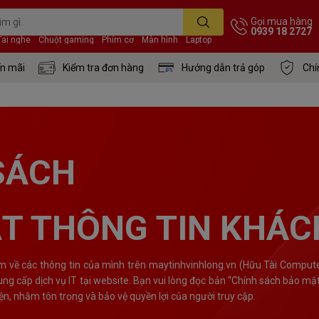
Gọi mua hàng
0939 18 2727
Tai nghe
Chuột gaming
Phím cơ
Màn hình
Laptop
n mãi
Kiểm tra đơn hàng
Hướng dẫn trả góp
Chí
SÁCH
T THÔNG TIN KHÁC
m về các thông tin của mình trên maytinhvinhlong.vn (Hữu Tài Computer
ung cấp dịch vụ IT tại website. Bạn vui lòng đọc bản “Chính sách bảo mậ
n, nhằm tôn trọng và bảo vệ quyền lợi của người truy cập.