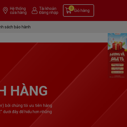
Hệ thống
Tài khoản
0
Giỏ hàng
cửa hàng
Đăng nhập
nh sách bảo hành
H HÀNG
) bởi chúng tôi ưu tiên hàng
t” dưới đây để hiểu hơn những