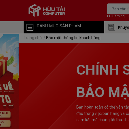
PC Gaming
DANH MỤC SẢN PHẨM
Khuyế
Trang chủ
/
Bảo mật thông tin khách hàng
CHÍNH 
BẢO MẬ
Bạn hoàn toàn có thể yên tâ
đầu trong việc bán hàng và c
cam kết mà chúng tôi thực hiệ