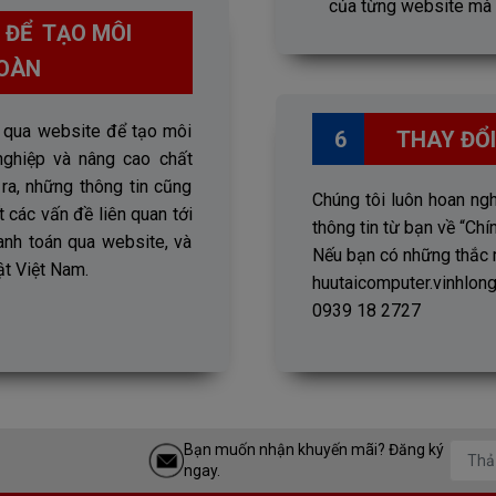
của từng website mà 
 ĐỂ TẠO MÔI
OÀN
p qua website để tạo môi
6
THAY ĐỔI
nghiệp và nâng cao chất
ra, những thông tin cũng
Chúng tôi luôn hoan ngh
t các vấn đề liên quan tới
thông tin từ bạn về “Chí
hanh toán qua website, và
Nếu bạn có những thắc mắ
t Việt Nam.
huutaicomputer.vinhlo
0939 18 2727
Bạn muốn nhận khuyến mãi? Đăng ký
ngay.