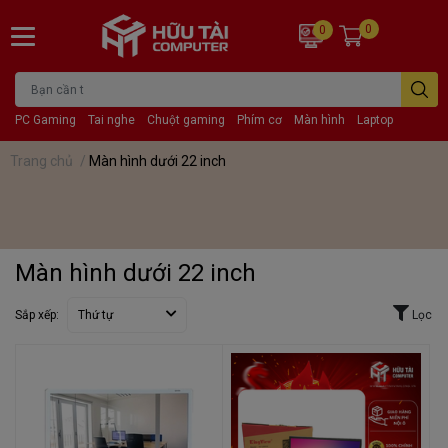
0
0
PC Gaming
Tai nghe
Chuột gaming
Phím cơ
Màn hình
Laptop
Trang chủ
/
Màn hình dưới 22 inch
Màn hình dưới 22 inch
Sắp xếp:
Thứ tự
Lọc