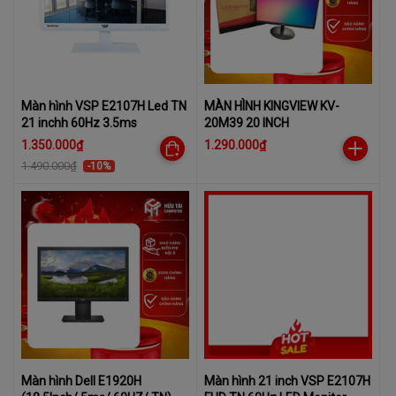
Màn hình VSP E2107H Led TN
MÀN HÌNH KINGVIEW KV-
21 inchh 60Hz 3.5ms
20M39 20 INCH
1.350.000₫
1.290.000₫
1.490.000₫
-10%
Màn hình Dell E1920H
Màn hình 21 inch VSP E2107H