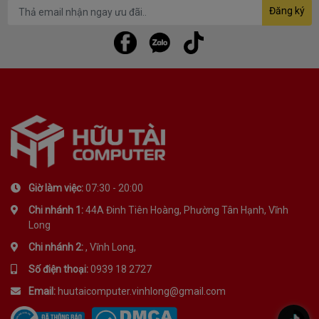
Đăng ký
Giờ làm việc:
07:30 - 20:00
Chi nhánh 1:
44A Đinh Tiên Hoàng, Phường Tân Hạnh, Vĩnh
Long
Chi nhánh 2:
, Vĩnh Long,
Số điện thoại:
0939 18 2727
Email:
huutaicomputer.vinhlong@gmail.com