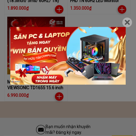
(18.5Inch/ 5ms/ 60HZ/ TN)
FHD TN 60Hz LED Monitor
1.890.000₫
1.350.000₫
MÀN HÌNH CẢM ỨNG
VIEWSONIC TD1655 15.6 inch
6.990.000₫
Bạn muốn nhận khuyến
mãi? Đăng ký ngay.