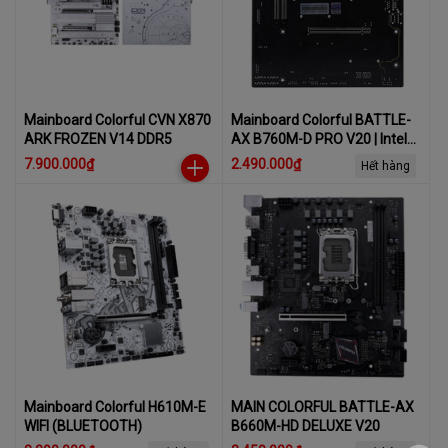
Mainboard Colorful CVN X870
Mainboard Colorful BATTLE-
ARK FROZEN V14 DDR5
AX B760M-D PRO V20 | Intel
B760, Socket 1700, M-ATX, 2
7.900.000₫
2.490.000₫
Hết hàng
khe DDR4
Mainboard Colorful H610M-E
MAIN COLORFUL BATTLE-AX
WIFI (BLUETOOTH)
B660M-HD DELUXE V20