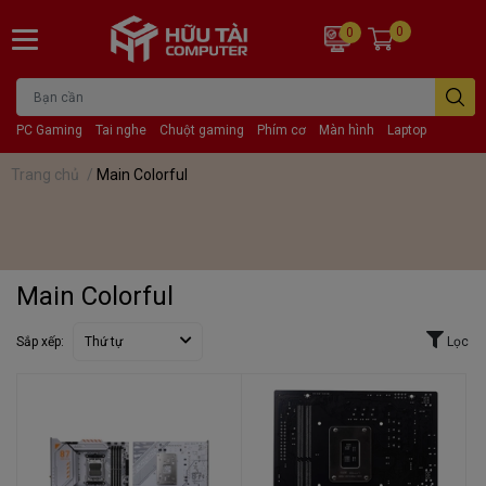
0
0
PC Gaming
Tai nghe
Chuột gaming
Phím cơ
Màn hình
Laptop
Trang chủ
/
Main Colorful
Main Colorful
Sắp xếp:
Thứ tự
Lọc