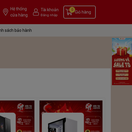
Hệ thống
Tài khoản
0
Giỏ hàng
cửa hàng
Đăng nhập
nh sách bảo hành