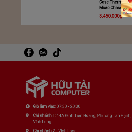
Case Thermaltak
Micro Chassis
3.450.000₫
Giờ làm việc:
07:30 - 20:00
Chi nhánh 1:
44A Đinh Tiên Hoàng, Phường Tân Hạnh,
Vĩnh Long
Chi nhánh 2:
, Vĩnh Long,