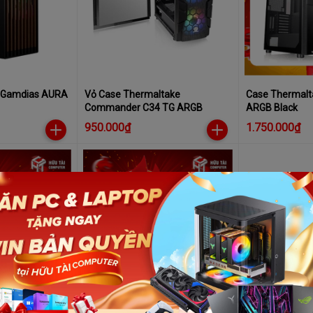
h Gamdias AURA
Vỏ Case Thermaltake
Case Thermalt
Commander C34 TG ARGB
ARGB Black
950.000₫
1.750.000₫