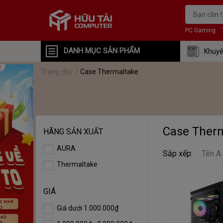
PC Gaming
DANH MỤC SẢN PHẨM
Khuyế
Trang chủ
/
Case Thermaltake
Case Ther
HÃNG SẢN XUẤT
AURA
Sắp xếp:
Tên A
Thermaltake
GIÁ
Giá dưới 1.000.000₫