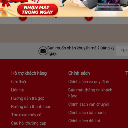
e AH T200
CASE THERMALTAKE VERSA
T27 TG ARGB
1.750.000₫
Bạn muốn nhận khuyến mãi? Đăng ký
ngay.
Hỗ trợ khách hàng
Chính sách
T
Giới thiệu
Chính sách và quy định
Liên hệ
Bảo mật thông tin khách
hàng
Hướng dẫn trả góp
Chính sách vận chuyển
Hướng dẫn thanh toán
Chính sách bảo hành
Thu mua máy cũ
Chính sách đổi trả
Câu hỏi thường gặp