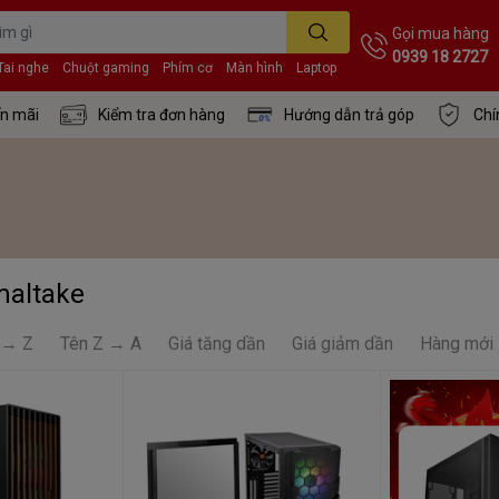
Gọi mua hàng
0939 18 2727
Tai nghe
Chuột gaming
Phím cơ
Màn hình
Laptop
n mãi
Kiểm tra đơn hàng
Hướng dẫn trả góp
Chí
maltake
 → Z
Tên Z → A
Giá tăng dần
Giá giảm dần
Hàng mới