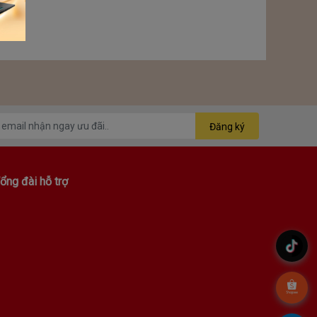
Đăng ký
ổng đài hỗ trợ
.
.