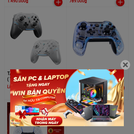
1.490.000₫
789.000₫
TAY CẦM MACHENIKE G5 PRO
Tay cầm chơi game E-DRA
( TRI-MODE BLACK)
EGP7603
Liên hệ
590.000₫
619.000₫
-5%