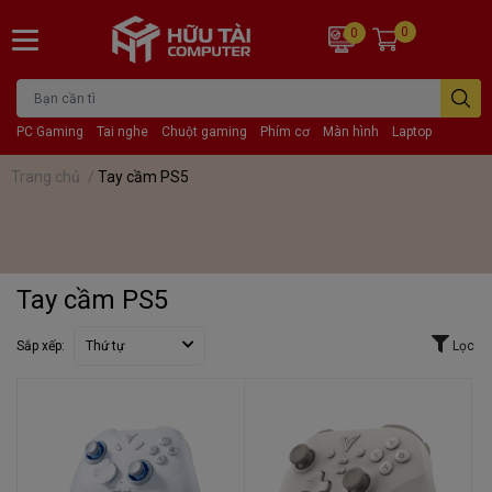
0
0
PC Gaming
Tai nghe
Chuột gaming
Phím cơ
Màn hình
Laptop
Trang chủ
/
Tay cầm PS5
Tay cầm PS5
Sắp xếp:
Thứ tự
Lọc