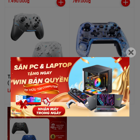
1.490.000₫
789.000₫
TAY CẦM MACHENIKE G5 PRO
Tay cầm chơi game E-DRA
( TRI-MODE BLACK)
EGP7603
Liên hệ
590.000₫
619.000₫
-5%