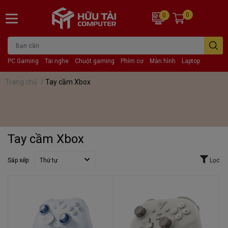
0
0
PC Gaming
Tai nghe
Chuột gaming
Phím cơ
Màn hình
Laptop
Trang chủ
/
Tay cầm Xbox
Tay cầm Xbox
Sắp xếp:
Thứ tự
Lọc