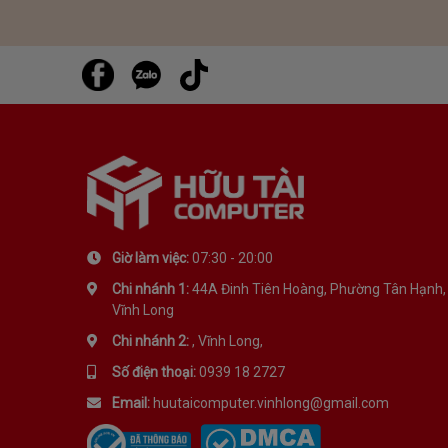
Giờ làm việc:
07:30 - 20:00
Chi nhánh 1:
44A Đinh Tiên Hoàng, Phường Tân Hạnh,
Vĩnh Long
Chi nhánh 2:
, Vĩnh Long,
Số điện thoại:
0939 18 2727
Email:
huutaicomputer.vinhlong@gmail.com