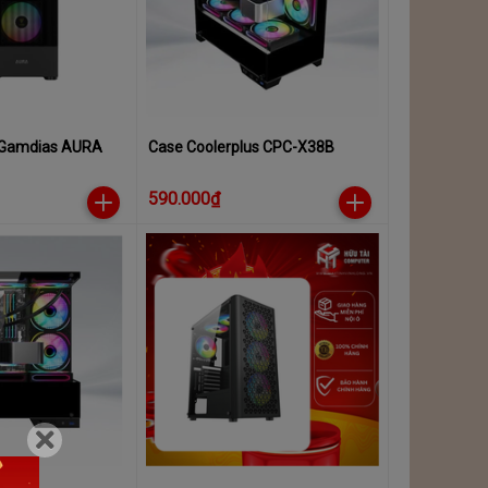
 Gamdias AURA
Case Coolerplus CPC-X38B
590.000₫