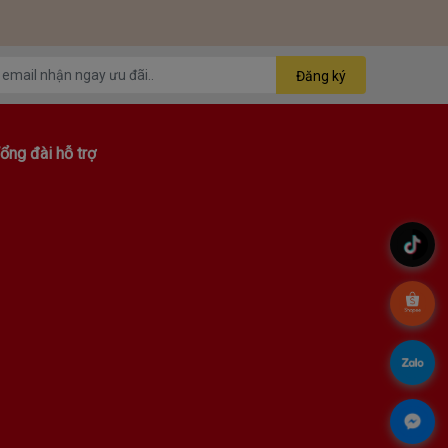
Đăng ký
ổng đài hỗ trợ
.
.
.
.