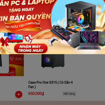
 CPC-C08
Case Coolerplus CPC-EX32W
Case Coolerpl
350.000₫
390.000₫
449.990₫
-23%
Case Pro One G315 ( Có Sẵn 4
Fan )
650.000₫
Hết hàng