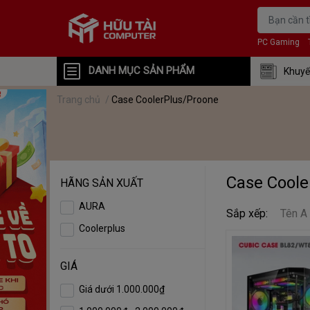
PC Gaming
DANH MỤC SẢN PHẨM
Khuyế
Trang chủ
/
Case CoolerPlus/Proone
Case Coole
HÃNG SẢN XUẤT
AURA
Sắp xếp:
Tên A
Coolerplus
GIÁ
Giá dưới 1.000.000₫