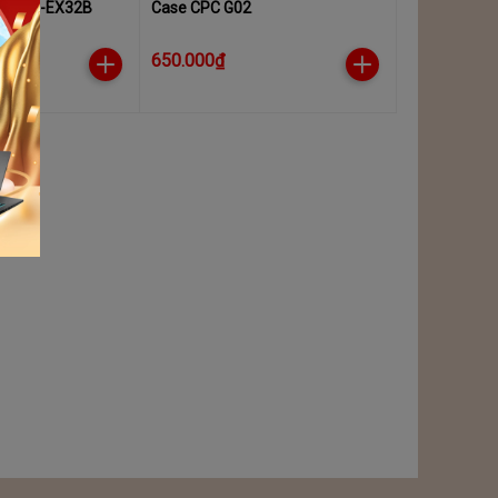
us CPC-EX32B
Case CPC G02
650.000₫