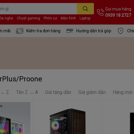
Gọi mua hàng
0939 18 2727
Tai nghe
Chuột gaming
Phím cơ
Màn hình
Laptop
n mãi
Kiểm tra đơn hàng
Hướng dẫn trả góp
Chí
rPlus/Proone
 → Z
Tên Z → A
Giá tăng dần
Giá giảm dần
Hàng mới