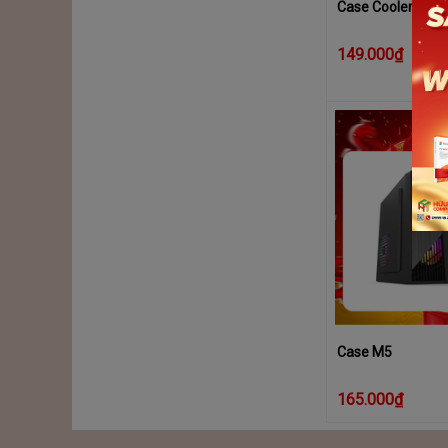
Case CoolerPlus
149.000₫
Case M5
165.000₫