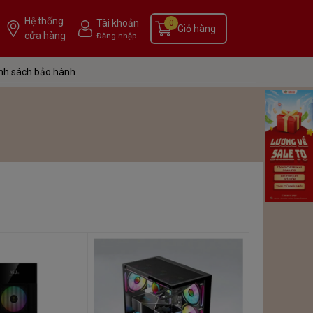
Hệ thống
Tài khoản
0
Giỏ hàng
cửa hàng
Đăng nhập
nh sách bảo hành