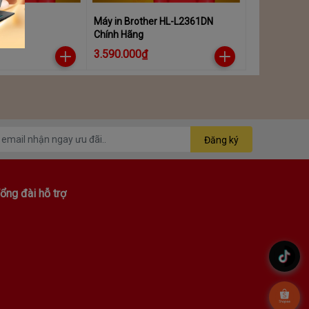
6030
Máy in Brother HL-L2361DN
Chính Hãng
3.590.000₫
Đăng ký
ổng đài hỗ trợ
.
.