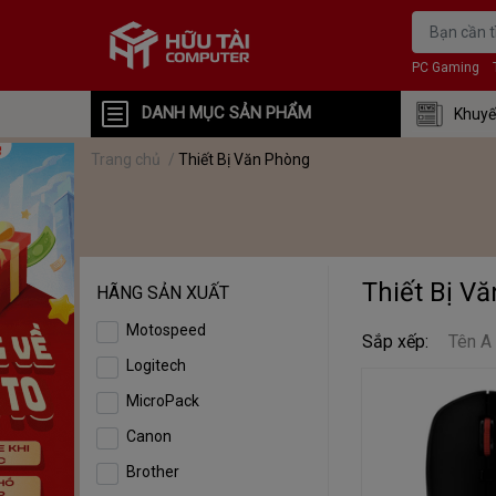
PC Gaming
DANH MỤC SẢN PHẨM
Khuyế
Trang chủ
/
Thiết Bị Văn Phòng
Thiết Bị V
HÃNG SẢN XUẤT
Motospeed
Sắp xếp:
Tên A
Logitech
MicroPack
Canon
Brother