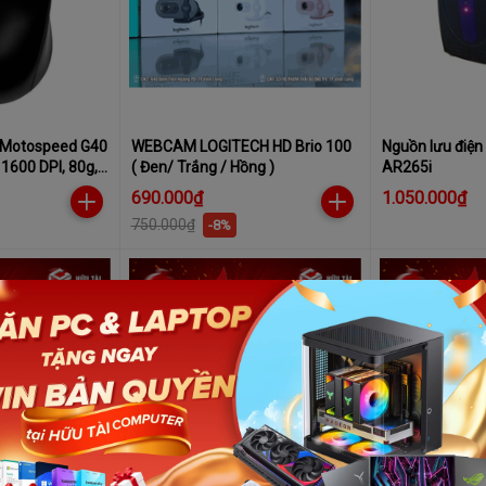
 Motospeed G40
WEBCAM LOGITECH HD Brio 100
Nguồn lưu điệ
 1600 DPI, 80g,
( Đen/ Trắng / Hồng )
AR265i
690.000₫
1.050.000₫
750.000₫
-8%