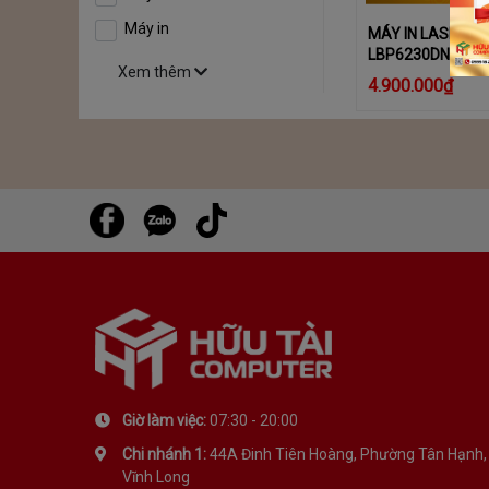
Máy in
MÁY IN LASER C
LBP6230DN
Xem thêm
4.900.000₫
Giờ làm việc:
07:30 - 20:00
Chi nhánh 1:
44A Đinh Tiên Hoàng, Phường Tân Hạnh,
Vĩnh Long