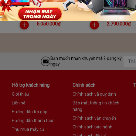
ANON
Máy In Laser Canon 2900 LBM
Máy in Canon 
5.050.000₫
2.790.000₫
Bạn muốn nhận khuyến mãi? Đăng ký
ngay.
Hỗ trợ khách hàng
Chính sách
T
Giới thiệu
Chính sách và quy định
Liên hệ
Bảo mật thông tin khách
hàng
Hướng dẫn trả góp
Chính sách vận chuyển
Hướng dẫn thanh toán
Chính sách bảo hành
Thu mua máy cũ
Chính sách đổi trả