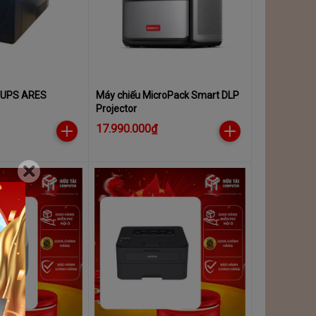
n UPS ARES
Máy chiếu MicroPack Smart DLP
Projector
17.990.000₫