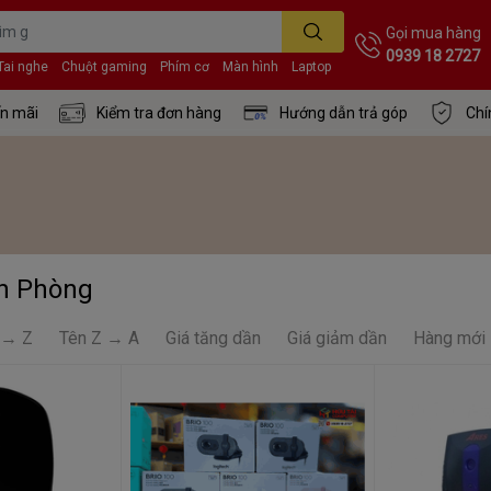
Gọi mua hàng
0939 18 2727
Tai nghe
Chuột gaming
Phím cơ
Màn hình
Laptop
n mãi
Kiểm tra đơn hàng
Hướng dẫn trả góp
Chí
ăn Phòng
 → Z
Tên Z → A
Giá tăng dần
Giá giảm dần
Hàng mới