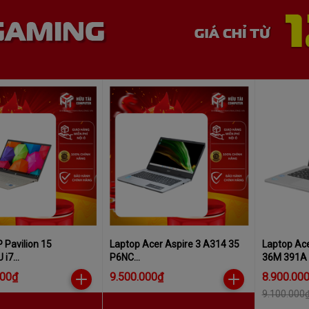
 Pavilion 15
Laptop Acer Aspire 3 A314 35
Laptop Ace
 i7
P6NC
36M 391A 
8GB/512GB/Win11
N6000/4GB/512GB/Win11
N305/8GB
000₫
9.500.000₫
8.900.00
(NX.KDMSV
9.100.000