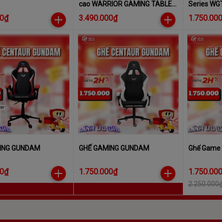
cao WARRIOR GAMING TABLE -
Series WG
PALADIN SERIES - WGT605
00₫
3.490.000₫
1.750.00
BLACK
ING GUNDAM
GHẾ GAMING GUNDAM
Ghế Game
00₫
1.750.000₫
1.750.00
2.250.000