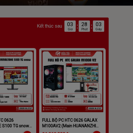
03
28
01
:
:
Kết thúc sau
Giờ
Phút
Giây
Build PC từ 15 đến 20 triệu
TC 0626
FULL BỘ PC HTC 0626 GALAX
 S100 TG snow
M100AV2 (Main HUANANZHI
 CPU RYZEN 7
H610M ,I5-12400F, Ram DDR4