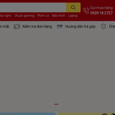
Gọi mua hàng
0939 18 2727
Tai nghe
Chuột gaming
Phím cơ
Màn hình
Laptop
n mãi
Kiểm tra đơn hàng
Hướng dẫn trả góp
Chí