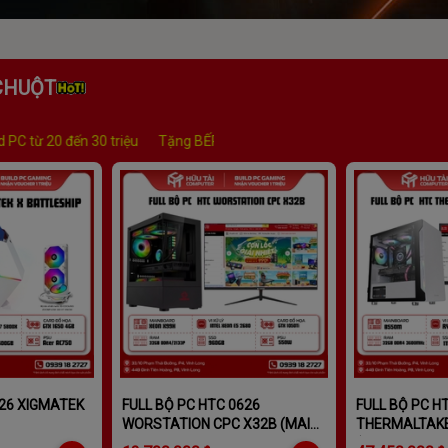
CHUỘT
ặng BẾP ĐIỆN E-DRA Build PC từ 10 đến 15 triệu
Tặng bộ Gear 1TR khi 
626 XIGMATEK
FULL BỘ PC HTC 0626
FULL BỘ PC H
WORSTATION CPC X32B (MAIN
THERMALTAKE
XEON X99H, CPU INTEL XEON E5
(Main B550M,