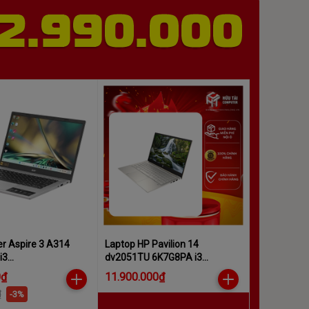
r Aspire 3 A314
Laptop HP Pavilion 14
i3
dv2051TU 6K7G8PA i3
/512GB/Win11
1215U4GB256GB14FHDWin 11
0₫
11.900.000₫
.002)
₫
-3%