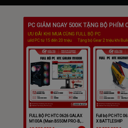
PC GIẢM NGAY 500K TẶNG BỘ PHÍM 
ƯU ĐÃI KHI MUA CÙNG FULL BỘ PC
5 đến 20 triệu
Tặng bộ Gear 2 triệu khi Build PC từ 20 đến 30 triệu
T
FULL BỘ PC HTC 0626 GALAX
Full bộ PC HTC 0
M100A (Main B550M PRO-B,
X BATTLESHIP
RYZEN R5 5500, Ram DDR4