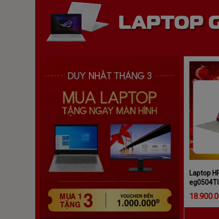
Laptop HP
eg0504TU
1165G7/
18.900.