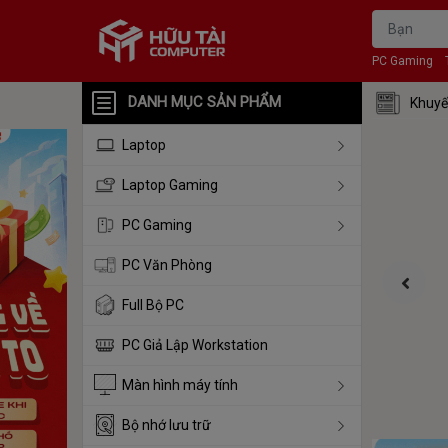
PC Gaming
DANH MỤC SẢN PHẨM
Khuyế
Laptop
Laptop Gaming
PC Gaming
PC Văn Phòng
Full Bộ PC
PC Giả Lập Workstation
Màn hình máy tính
Bộ nhớ lưu trữ