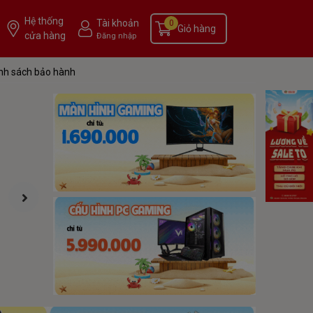
Hệ thống
Tài khoản
0
Giỏ hàng
cửa hàng
Đăng nhập
nh sách bảo hành