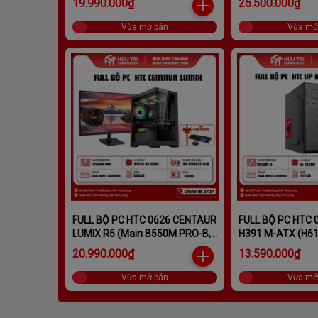
19.990.000₫
25.500.000₫
32GB, SSD 250GB, PSU GT
650W)
Vừa mở bán
Vừa mở
FULL BỘ PC HTC 0626 CENTAUR
FULL BỘ PC HTC 
LUMIX R5 (Main B550M PRO-B,
H391 M-ATX (H61
RYZEN R5 5500, Ram DDR4
12400, RAM 16GB
20.990.000₫
13.590.000₫
32GB, SSD 500GB, PSU GT
PSU GT 400W)
550W)
Vừa mở bán
Vừa mở