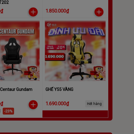
T202
0₫
1.850.000₫
 Centaur Gundam
GHẾ Y55 VÀNG
0₫
1.690.000₫
Hết hàng
₫
-23%