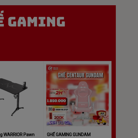
ng WARRIOR Pawn
GHẾ GAMING GUNDAM