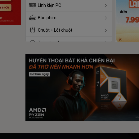
Linh kiện PC
Bàn phím
Chuột + Lót chuột
Tai nghe - Loa
Ghế - Bàn
Phụ kiện
Thiết bị mạng
Camera
Hàng thanh lý - 2ND
Thiết Bị Văn Phòng - Máy in