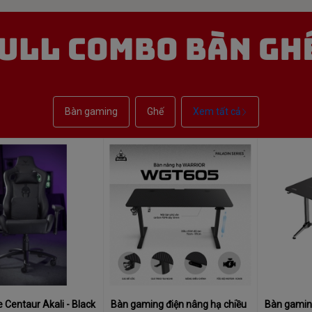
Bàn gaming
Ghế
Xem tất cả
Centaur Akali - Black
Bàn gaming điện nâng hạ chiều
Bàn gami