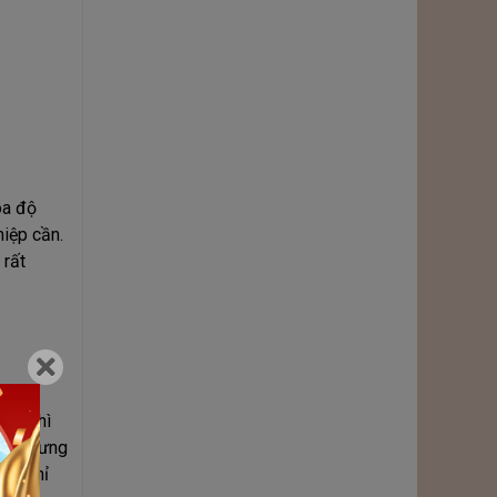
óa độ
hiệp cần.
 rất
 là thì
ích, nhưng
 ta chỉ