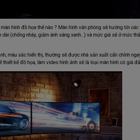
màn hình đồ họa thế nào ? Màn hình văn phòng sẽ hướng tới các 
an dài (chống nháy, giảm ánh sáng xanh…) và mức giá sẽ ở mức th
ảnh, màu sắc hiển thị, thường sẽ được nhà sản xuất cẩn chỉnh nga
 thiết kế đồ họa, làm video hình ảnh sẽ là loại màn hình có giá đắ