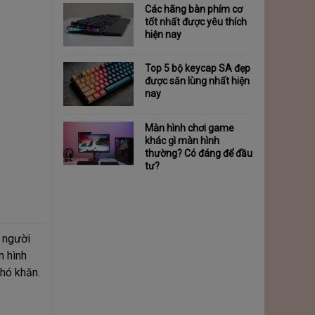
Các hãng bàn phím cơ
tốt nhất được yêu thích
hiện nay
Top 5 bộ keycap SA đẹp
được săn lùng nhất hiện
nay
Màn hình chơi game
khác gì màn hình
thường? Có đáng để đầu
tư?
i người
n hình
hó khăn.