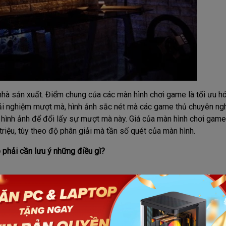
nhà sản xuất. Điểm chung của các màn hình chơi game là tối ưu h
trải nghiệm mượt mà, hình ảnh sắc nét mà các game thủ chuyên ng
 hình ảnh để đổi lấy sự mượt mà này. Giá của màn hình chơi game
iệu, tùy theo độ phân giải mà tần số quét của màn hình.
phải cần lưu ý những điều gì?
phải cân nhắc về việc lựa chọn kích thước của màn hình. Nói đúng
 màn hình càng to thì nhìn vào hình ảnh hiện thị sẽ rất rộng và th
hết được rìa màn hình, chưa kể đến những lúc cần tập trung chúng