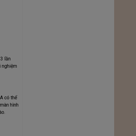
-3 lần
i nghiệm
A có thể
 màn hình
ào.