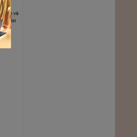
ổ biến và
hành còn