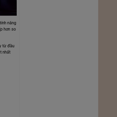
tính năng
ấp hơn so
y từ đầu
t nhất