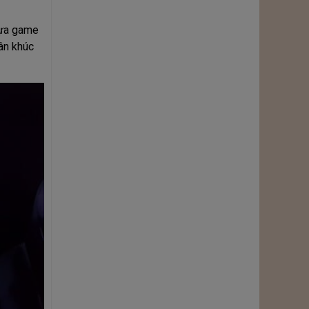
tựa game
ân khúc