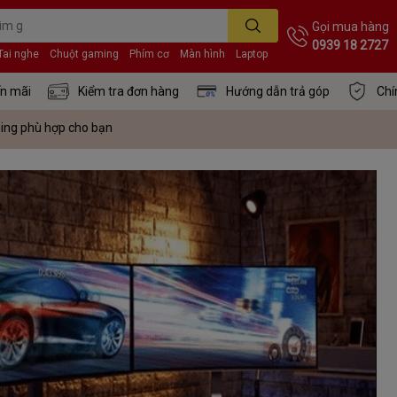
Gọi mua hàng
0939 18 2727
Tai nghe
Chuột gaming
Phím cơ
Màn hình
Laptop
n mãi
Kiểm tra đơn hàng
Hướng dẫn trả góp
Chí
ing phù hợp cho bạn