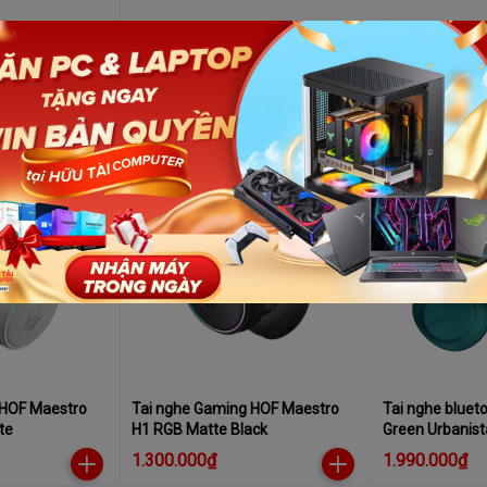
RPLUS CPH-
Loa bluetooth Logitech ultimate
Tai nghe không
Ears Wonderboom 2 xám
803 trắng/đen
1.200.000₫
499.000₫
1.300.000₫
-8%
 HOF Maestro
Tai nghe Gaming HOF Maestro
Tai nghe bluet
te
H1 RGB Matte Black
Green Urbanist
1.300.000₫
1.990.000₫