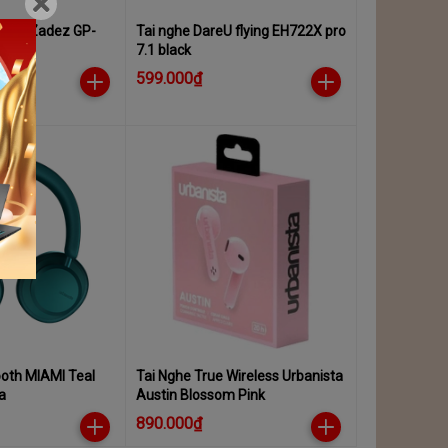
 dây Zadez GP-
Tai nghe DareU flying EH722X pro
7.1 black
599.000₫
ooth MIAMI Teal
Tai Nghe True Wireless Urbanista
a
Austin Blossom Pink
890.000₫