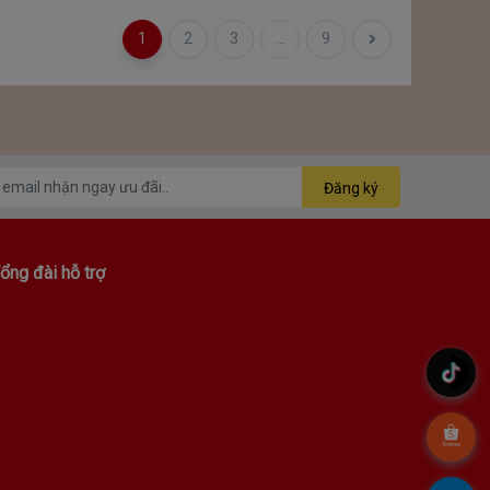
1
2
3
...
9
Đăng ký
ổng đài hỗ trợ
.
.