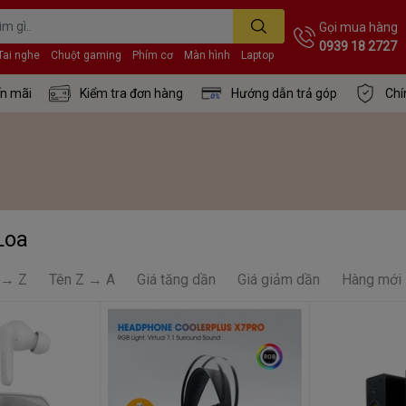
Gọi mua hàng
0939 18 2727
Tai nghe
Chuột gaming
Phím cơ
Màn hình
Laptop
n mãi
Kiểm tra đơn hàng
Hướng dẫn trả góp
Chí
Loa
 → Z
Tên Z → A
Giá tăng dần
Giá giảm dần
Hàng mới