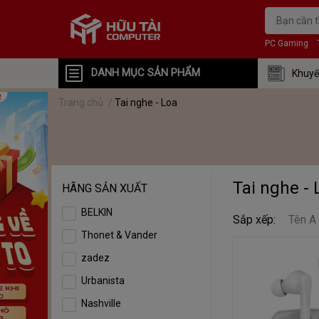
PC Gaming
DANH MỤC SẢN PHẨM
Khuyế
Trang chủ
/
Tai nghe - Loa
Tai nghe - 
HÃNG SẢN XUẤT
BELKIN
Sắp xếp:
Tên A
Thonet & Vander
zadez
Urbanista
Nashville