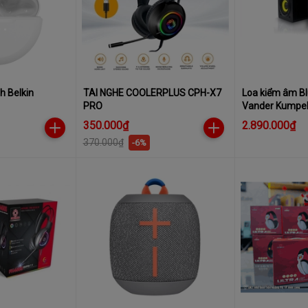
h Belkin
TAI NGHE COOLERPLUS CPH-X7
Loa kiểm âm B
PRO
Vander Kumpel
350.000₫
2.890.000₫
370.000₫
-6%