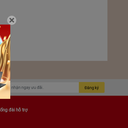
Đăng ký
ổng đài hỗ trợ