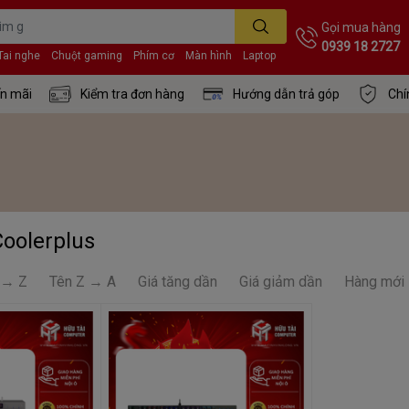
Gọi mua hàng
0939 18 2727
Tai nghe
Chuột gaming
Phím cơ
Màn hình
Laptop
n mãi
Kiểm tra đơn hàng
Hướng dẫn trả góp
Chí
oolerplus
 → Z
Tên Z → A
Giá tăng dần
Giá giảm dần
Hàng mới