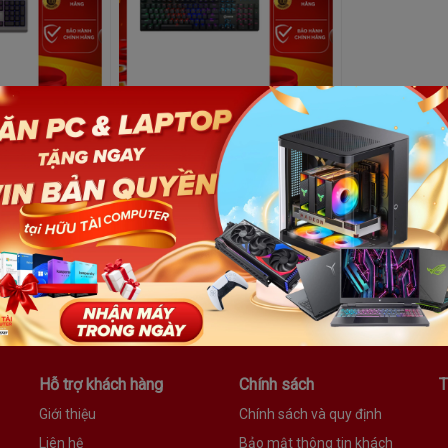
 FM-280G
Bàn phím cơ HERO G88
550.000₫
Bạn muốn nhận khuyến mãi? Đăng ký
ngay.
Hỗ trợ khách hàng
Chính sách
T
Giới thiệu
Chính sách và quy định
Liên hệ
Bảo mật thông tin khách