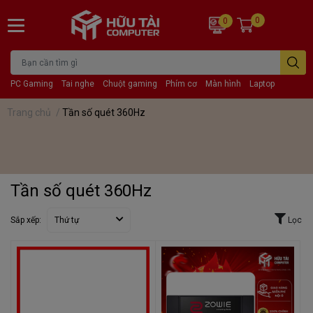
0
0
PC Gaming
Tai nghe
Chuột gaming
Phím cơ
Màn hình
Laptop
Trang chủ
/
Tần số quét 360Hz
Tần số quét 360Hz
Sắp xếp:
Thứ tự
Lọc