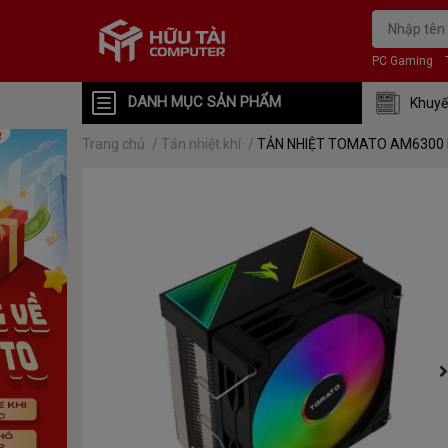
PC Gaming
DANH MỤC SẢN PHẨM
Khuyế
Trang chủ
/
Tản nhiệt khí
/
TẢN NHIỆT TOMATO AM6300 