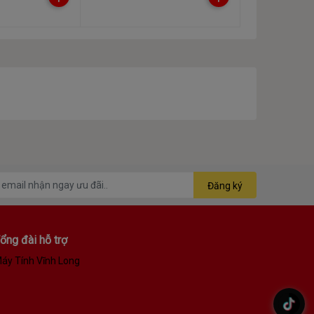
Đăng ký
ổng đài hỗ trợ
áy Tính Vĩnh Long
.