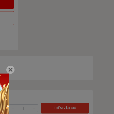
ng:
THÊM VÀO GIỎ