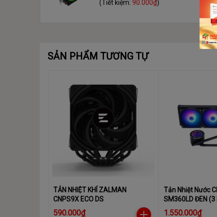
(Tiết kiệm:
90.000₫
)
SẢN PHẨM TƯƠNG TỰ
TẢN NHIỆT KHÍ ZALMAN
Tản Nhiệt Nước
CNPS9X ECO DS
SM360LD ĐEN (3
ARGB, Màn Hình 
590.000₫
1.550.000₫