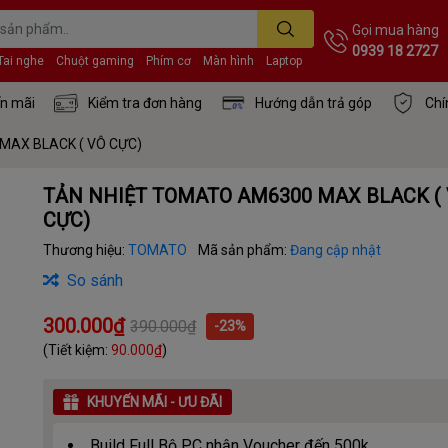
Gọi mua hàng
0939 18 2727
Tai nghe
Chuột gaming
Phím cơ
Màn hình
Laptop
n mãi
Kiểm tra đơn hàng
Hướng dẫn trả góp
Chí
MAX BLACK ( VÔ CỰC)
TẢN NHIỆT TOMATO AM6300 MAX BLACK (
CỰC)
Thương hiệu:
TOMATO
Mã sản phẩm:
Đang cập nhật
So sánh
300.000₫
390.000₫
-23%
(Tiết kiệm:
90.000₫
)
KHUYẾN MÃI - ƯU ĐÃI
Build Full Bộ PC nhận Voucher đến 500k.