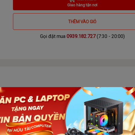
Giao hàng tận nơi
THÊM VÀO GIỎ
Gọi đặt mua
0939.182.727
(7:30 - 20:00)
 BLACK ( VÔ
Số lượ