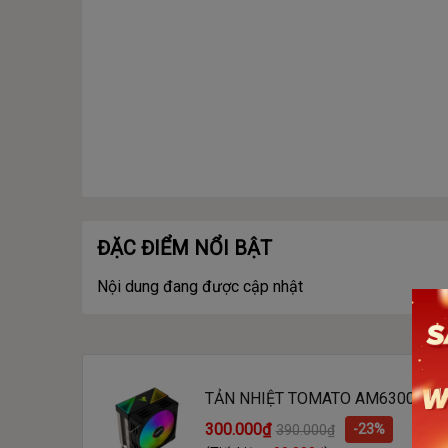
ĐẶC ĐIỂM NỔI BẬT
Nội dung đang được cập nhật
TẢN NHIỆT TOMATO AM6300 MAX
CỰC)
300.000₫
-23%
390.000₫