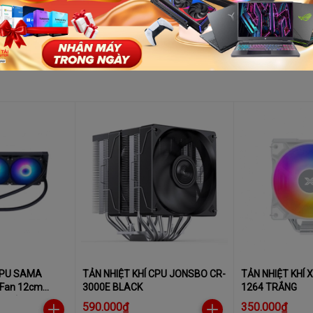
 CPU SAMA
TẢN NHIỆT KHÍ CPU JONSBO CR-
TẢN NHIỆT KHÍ 
 Fan 12cm
3000E BLACK
1264 TRẮNG
LCD )
590.000₫
350.000₫