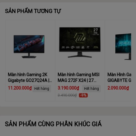
Màu sắc màn hình
16.7 triệu màu, 94% sRGB
SẢN PHẨM TƯƠNG TỰ
Màn hình Gaming 2K
Màn hình Gaming MSI
Màn Hình Gam
Gigabyte GO27Q24A |
MAG 272F X24 | 27
GIGABYTE GS
27 inch, QHD, 240Hz,
inch, FHD, 240Hz, IPS
(23.8 inch - IPS
11.200.000₫
3.190.000₫
2.090.000₫
Hết hàng
Hết hàng
OLED, 0.03ms
144Hz - 1ms)
3.490.000₫
-9%
SẢN PHẨM CÙNG PHÂN KHÚC GIÁ