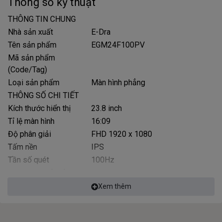
Thông số kỹ thuật
THÔNG TIN CHUNG
Nhà sản xuất
E-Dra
Tên sản phẩm
EGM24F100PV
Mã sản phẩm
(Code/Tag)
Loại sản phẩm
Màn hình phẳng
THÔNG SỐ CHI TIẾT
Kích thước hiển thị
23.8 inch
Tỉ lệ màn hình
16:09
Độ phân giải
FHD 1920 x 1080
Tấm nền
IPS
Tần số quét
100Hz
Thời gian phản hồi
1ms MPRT
Độ tương phản
1,000:1 (typ)
Xem thêm
Độ sáng
250 cd/m² (typ)
Góc nhìn
178º horizontal, 178º vertical