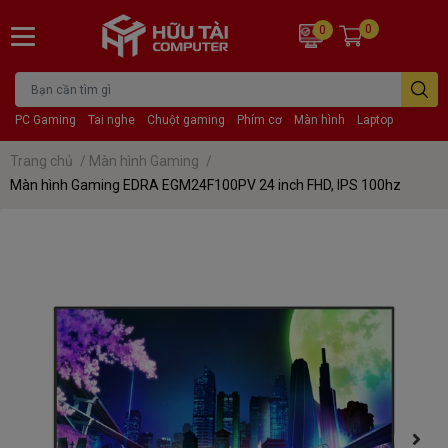
0
0
PC Gaming
Tai nghe
Chuột gaming
Phím cơ
Màn hình
Laptop
Trang chủ
/
Màn hình Gaming
/
Màn hình Gaming EDRA EGM24F100PV 24 inch FHD, IPS 100hz