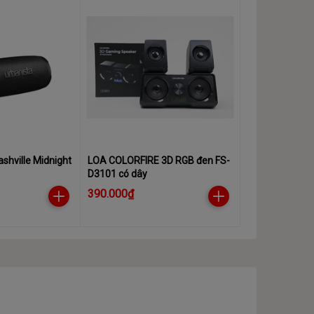
shville Midnight
LOA COLORFIRE 3D RGB đen FS-
D3101 có dây
390.000₫