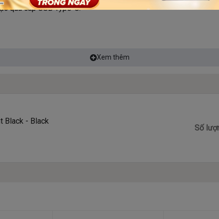
oặc qua cáp USB Type-C.
Xem thêm
 trải nghiệm âm thanh để phù hợp với sở thích của mình. Không k
i tích hợp của tai nghe sẽ tự động tạm dừng âm thanh khi bạn tháo
t Black - Black
Số lượ