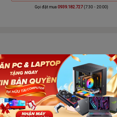
Gọi đặt mua
0939.182.727
(7:30 - 20:00)
ống ồn chủ động kết hợp, một công nghệ tiên tiến giúp cách ly 
 cảm ứng trực quan và tính năng kết nối đa điểm của
Atlanta
, sức m
 8 giờ chơi nhạc chỉ sau một lần sạc và bạn có tổng thời gian ng