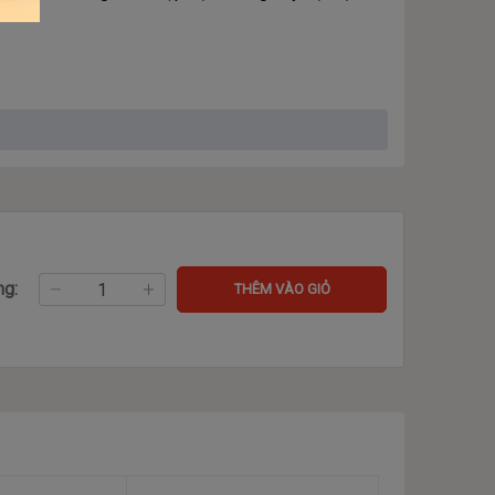
hí cao hoặc nhịp bass nặng, bạn có thể chọn âm
 tai nghe ra khỏi tai và tính năng tự động phát sẽ
ng:
THÊM VÀO GIỎ