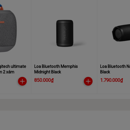
itech ultimate
Loa Bluetooth Memphis
Loa Bluetooth Na
m 2 xám
Midnight Black
Black
850.000₫
1.790.000₫