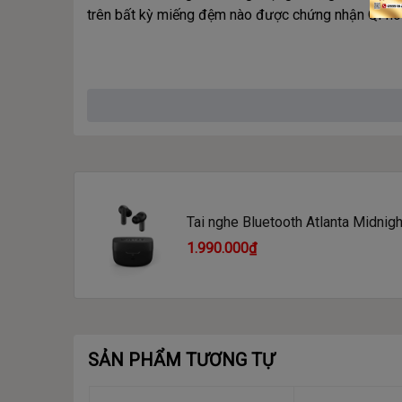
trên bất kỳ miếng đệm nào được chứng nhận QI h
TÌM ÂM THANH CỦA BẠN
Ứng dụng di động của
Urbanista
giúp bạn tùy chỉnh
thanh theo ý thích của mình. Công nghệ phát hiện ta
tiếp tục phát nhạc khi bạn đeo lại.
Tai nghe Bluetooth Atlanta Midnigh
1.990.000₫
SẢN PHẨM TƯƠNG TỰ