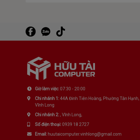
Giờ làm việc:
07:30 - 20:00
TÌM PHONG CÁCH CỦA BẠN
Chi nhánh 1:
44A Đinh Tiên Hoàng, Phường Tân Hạnh,
Vĩnh Long
Màu sắc rực rỡ của
Atlanta
mang phong cách tràn đ
Chi nhánh 2:
, Vĩnh Long,
ngày của bạn: Xanh thép, Đỏ rực rỡ hoặc Đen huyền 
Số điện thoại:
0939 18 2727
Email:
huutaicomputer.vinhlong@gmail.com