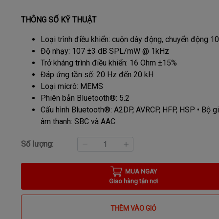
THÔNG SỐ KỸ THUẬT
Loại trình điều khiển: cuộn dây động, chuyển động 
Độ nhạy: 107 ±3 dB SPL/mW @ 1kHz
Trở kháng trình điều khiển: 16 Ohm ±15%
Đáp ứng tần số: 20 Hz đến 20 kH
Loại micrô: MEMS
Phiên bản Bluetooth®: 5.2
Cấu hình Bluetooth®: A2DP, AVRCP, HFP, HSP • Bộ g
âm thanh: SBC và AAC
Số lượng:
MUA NGAY
Giao hàng tận nơi
THÊM VÀO GIỎ