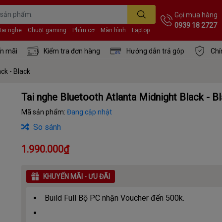
Gọi mua hàng
0939 18 2727
Tai nghe
Chuột gaming
Phím cơ
Màn hình
Laptop
n mãi
Kiểm tra đơn hàng
Hướng dẫn trả góp
Chí
ck - Black
Tai nghe Bluetooth Atlanta Midnight Black - B
Mã sản phẩm:
Đang cập nhật
So sánh
1.990.000₫
KHUYẾN MÃI - ƯU ĐÃI
Build Full Bộ PC nhận Voucher đến 500k.