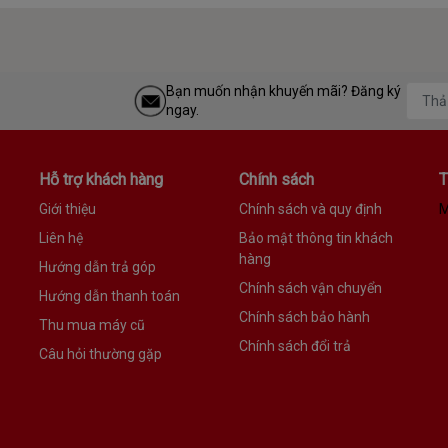
Bạn muốn nhận khuyến mãi? Đăng ký
ngay.
Hỗ trợ khách hàng
Chính sách
T
Giới thiệu
Chính sách và quy định
M
Liên hệ
Bảo mật thông tin khách
hàng
Hướng dẫn trả góp
Chính sách vận chuyển
Hướng dẫn thanh toán
Chính sách bảo hành
Thu mua máy cũ
Chính sách đổi trả
ầy năng lượng của thành phố một cách tự tin. Chọn từ 4 tông m
Câu hỏi thường gặp
bí và Trắng tinh khiết cổ điển.