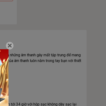
và chặn những âm thanh gây mất tập trung để mang
ạnh của âm thanh luôn nằm trong tay bạn với thiết
he lên tới 34 giờ với hộp sạc không dây sạc lại