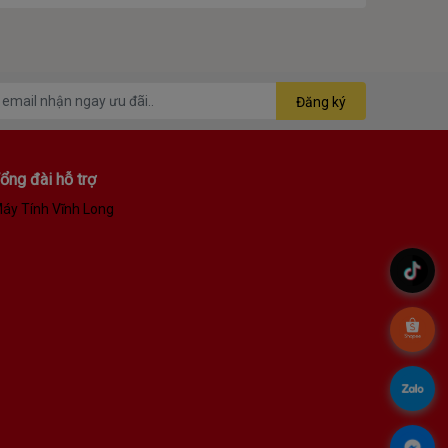
Đăng ký
ổng đài hỗ trợ
áy Tính Vĩnh Long
.
.
àu độc đáo sẽ tạo thêm nét ngầu cho diện mạo hàng
.
.