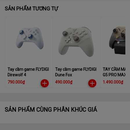
SẢN PHẨM TƯƠNG TỰ
Tay cầm game FLYDIGI
Tay cầm game FLYDIGI
TAY CẦM MAC
Direwolf 4
Dune Fox
G5 PRO MAX
790.000₫
490.000₫
1.490.000₫
SẢN PHẨM CÙNG PHÂN KHÚC GIÁ