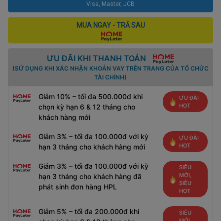
Visa, Master, JCB
MUA NGAY - TRẢ SAU
ƯU ĐÃI KHI THANH TOÁN
(SỬ DỤNG KHI XÁC NHẬN KHOẢN VAY TRÊN TRANG CỦA TỔ CHỨC
TÀI CHÍNH)
Giảm 10% – tối đa 500.000đ khi
ƯU ĐÃI
HOT
chọn kỳ hạn 6 & 12 tháng cho
khách hàng mới
Giảm 3% – tối đa 100.000đ với kỳ
ƯU ĐÃI
HOT
hạn 3 tháng cho khách hàng mới
Giảm 3% – tối đa 100.000đ với kỳ
SIÊU
MỚI,
hạn 3 tháng cho khách hàng đã
SIÊU
phát sinh đơn hàng HPL
HOT
Giảm 5% – tối đa 200.000đ khi
SIÊU
MỚI,