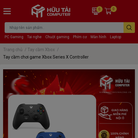
0
0
PC Gaming
Tai nghe
Chuột gaming
Phím cơ
Màn hình
Laptop
Trang chủ
/
Tay cầm Xbox
/
Tay cầm chơi game Xbox Series X Controller