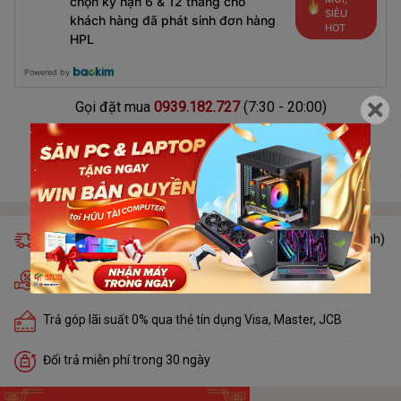
chọn kỳ hạn 6 & 12 tháng cho
SIÊU
khách hàng đã phát sinh đơn hàng
HOT
HPL
Powered by
Gọi đặt mua
0939.182.727
(7:30 - 20:00)
Giao hàng miễn phí trong 24h (chỉ áp dụng khu vực nội thành)
Hỗ trợ trả góp nhà tài chính duyệt trong 5 phút
Trả góp lãi suất 0% qua thẻ tín dụng Visa, Master, JCB
Đổi trả miễn phí trong 30 ngày