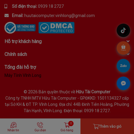
Số điện thoại:
0939 18 2727
Email:
huutaicomputer.vinhlong@gmail.com
.
Hỗ trợ khách hàng
.
Chính sách
.
Tổng đài hỗ trợ
Máy Tính Vĩnh Long
.
©
2026 Bản quyền thuộc về
Hữu Tài Computer
Công ty TNHH MTV Hữu Tài Computer - GPĐKKD: 1501134327 cấp
tại Sở KH & ĐT TP. Vĩnh Long. Địa chỉ: 44B Đinh Tiên Hoàng, Phường
Tân Hạnh, Vĩnh Long. Điện thoại: 0939 18 2727.
0
Thêm vào giỏ
Nhắn tin
Gọi điện
Giỏ hàng