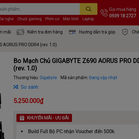
Gọi mua hàng
0939 18 2727
Tai nghe
Chuột gaming
Phím cơ
Màn hình
Laptop
n mãi
Kiểm tra đơn hàng
Hướng dẫn trả góp
Chí
 AORUS PRO DDR4 (rev. 1.0)
Bo Mạch Chủ GIGABYTE Z690 AORUS PRO D
(rev. 1.0)
Thương hiệu:
Gigabyte
Mã sản phẩm:
Đang cập nhật
So sánh
5.250.000₫
KHUYẾN MÃI - ƯU ĐÃI
Build Full Bộ PC nhận Voucher đến 500k.