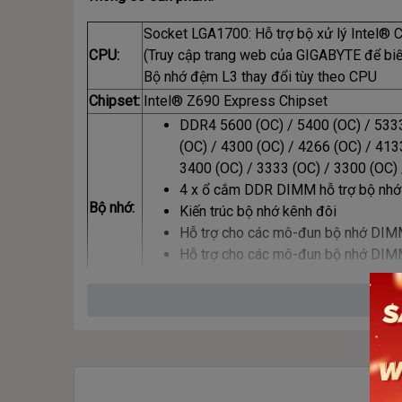
Socket LGA1700: Hỗ trợ bộ xử lý Intel® Co
CPU:
(Truy cập trang web của GIGABYTE để biế
Bộ nhớ đệm L3 thay đổi tùy theo CPU
Chipset:
Intel® Z690 Express Chipset
DDR4 5600 (OC) / 5400 (OC) / 5333
(OC) / 4300 (OC) / 4266 (OC) / 413
3400 (OC) / 3333 (OC) / 3300 (O
4 x ổ cắm DDR DIMM hỗ trợ bộ nhớ
Bộ nhớ:
Kiến trúc bộ nhớ kênh đôi
Hỗ trợ cho các mô-đun bộ nhớ DIM
Hỗ trợ cho các mô-đun bộ nhớ DIM
Hỗ trợ mô-đun bộ nhớ Extreme Mem
Onboar
Bộ xử lý đồ họa tích hợp-Hỗ trợ đồ họa H
d
1 x DisplayPort, hỗ trợ độ phân giải tối
Graphic
* Hỗ trợ phiên bản DisplayPort 1.2 và HD
s:
(Thông số kỹ thuật đồ họa có thể khác nh