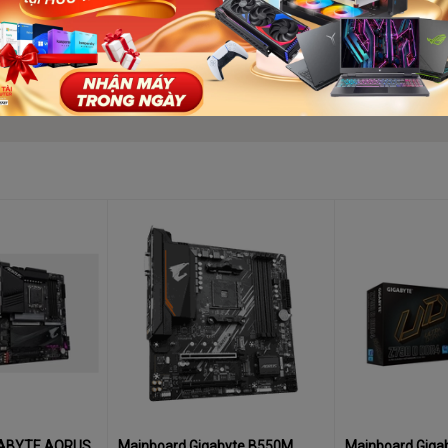
RUS PRO DDR4
 có thể khác nhau tùy thuộc vào nội dung phát lại và phần mềm đ
ps/100 Mbps)
ần kép 2,4 / 5 GHz
60MHz và tốc độ dữ liệu lên đến 2,4 Gbps
y thuộc vào môi trường và thiết bị.
6 (PCIEX16)
CI Express 5.0.)
 (PCIEX4_1, PCIEX4_2)
GABYTE AORUS
Mainboard Gigabyte B550M
Mainboard Giga