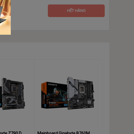
HẾT HÀNG
ược sử dụng, và cần có DAC bên ngoài
byte Z790 D
Mainboard Gigabyte B760M