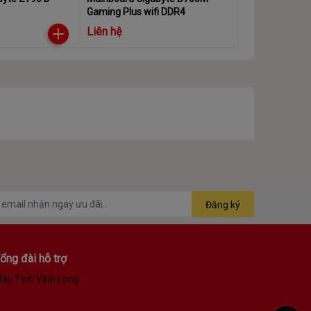
Gaming Plus wifi DDR4
Liên hệ
2C_SB)
 M2Q_SB)
Đăng ký
ổng đài hỗ trợ
 bởi Chipset.
áy Tính Vĩnh Long