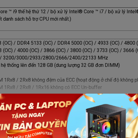
re ™ i9 thế hệ thứ 12 / bộ xử lý Intel® Core ™ i7 / bộ xử lý Intel
t danh sách hỗ trợ CPU mới nhất.)
 (OC) / DDR4 5133 (OC) / DDR4 5000 (OC) / 4933 (OC) / 4800 (O
3 (OC) / 4000 (OC) / 3866 (OC) / 3800 (OC) / 3733 (OC) / 3666 
C) / 3200/3000/2933/2800/2666/2400/22133 MHz
 hệ thống lên đến 128 GB (dung lượng 32 GB đơn DIMM)
M 1Rx8 / 2Rx8 không đệm của ECC (hoạt động ở chế độ không p
M 1Rx8 / 2Rx8 / 1Rx16 không có ECC Un-buffer
ory Profile (XMP)
Xem thêm
D Intel®:
 đa 4096x2304 @ 60 Hz
CP 2.3
au tùy thuộc vào sự hỗ trợ của CPU.)