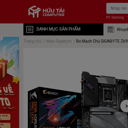
PC Gaming
DANH MỤC SẢN PHẨM
Khuyế
Trang chủ
/
Main Gigabyte
/
Bo Mạch Chủ GIGABYTE Z690