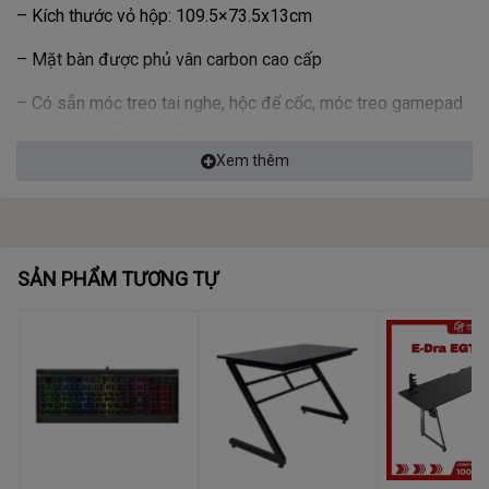
– Kích thước vỏ hộp: 109.5×73.5x13cm
– Mặt bàn được phủ vân carbon cao cấp
– Có sẵn móc treo tai nghe, hộc để cốc, móc treo gamepad
và khoang giấu dây bên dưới.
Xem thêm
– Chất liệu: Nhựa, thép carbon
SẢN PHẨM TƯƠNG TỰ