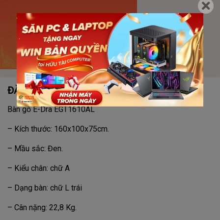
ĐẶC ĐIỂM NỔI BẬT
Bàn gỗ E-Dra EGT1610AL
– Kích thước: 160x100x75cm.
– Mầu sắc: Đen.
– Kiểu chân: chữ A
– Dạng bàn: chữ L trái
– Cân nặng: 22,8 Kg.