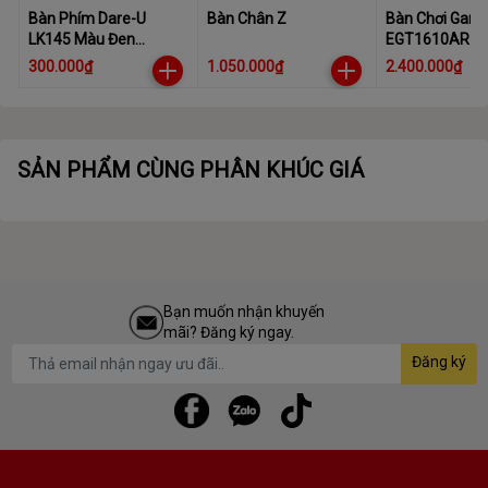
Bàn Phím Dare-U
Bàn Chân Z
Bàn Chơi Gam
LK145 Màu Đen
EGT1610AR
(TK547U08601G) | Có
300.000₫
1.050.000₫
2.400.000₫
dây, Fullsize, RGB
Rainbow
SẢN PHẨM CÙNG PHÂN KHÚC GIÁ
Bạn muốn nhận khuyến
mãi? Đăng ký ngay.
Đăng ký