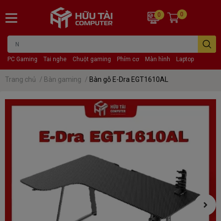
0
0
PC Gaming
Tai nghe
Chuột gaming
Phím cơ
Màn hình
Laptop
Trang chủ
/
Bàn gaming
/
Bàn gỗ E-Dra EGT1610AL