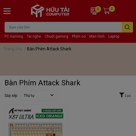
0
0
PC Gaming
Tai nghe
Chuột gaming
Phím cơ
Màn hình
Laptop
Trang chủ
/
Bàn Phím Attack Shark
Bàn Phím Attack Shark
Sắp xếp:
Thứ tự
Lọc