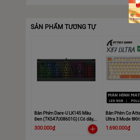
SẢN PHẨM TƯƠNG TỰ
Bàn Phím Dare-U LK145 Màu
Bàn Phím Cơ Att
Đen (TK547U08601G) | Có dây,
Ultra 3 Mode 8K
Fullsize, RGB Rainbow
Switch, Hot-Swap
300.000₫
1.690.000₫
10000mAh