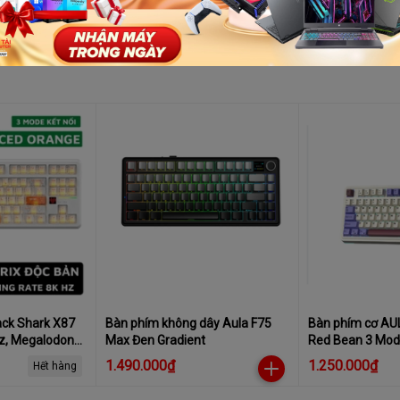
ack Shark X87
Bàn phím không dây Aula F75
Bàn phím cơ AU
Hz, Megalodon
Max Đen Gradient
Red Bean 3 Mod
, LED RGB,
Switch
1.490.000₫
1.250.000₫
Hết hàng