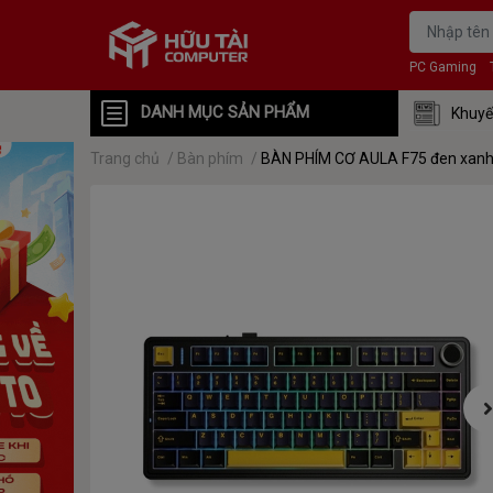
PC Gaming
DANH MỤC SẢN PHẨM
Khuyế
Trang chủ
/
Bàn phím
/
BÀN PHÍM CƠ AULA F75 đen xanh