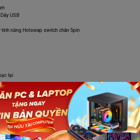
am
/ Dây USB
 tính năng Hotswap switch chân 5pin
ạc lại
ậm cam, Grey
Số lượ