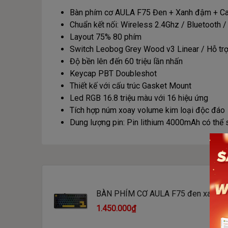
Bàn phím cơ AULA F75 Đen + Xanh đậm + C
Chuẩn kết nối: Wireless 2.4Ghz / Bluetooth 
Layout 75% 80 phím
Switch Leobog Grey Wood v3 Linear / Hỗ trợ
Độ bền lên đến 60 triệu lần nhấn
Keycap PBT Doubleshot
Thiết kế với cấu trúc Gasket Mount
Led RGB 16.8 triệu màu với 16 hiệu ứng
Tích hợp núm xoay volume kim loại độc đáo
Dung lượng pin: Pin lithium 4000mAh có thể s
BÀN PHÍM CƠ AULA F75 đen xanh đ
Wood V3 switch
1.450.000₫