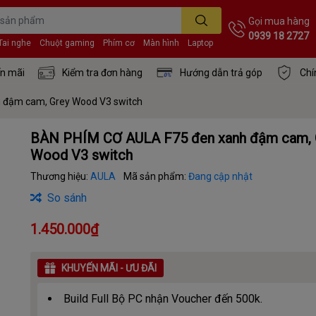
Gọi mua hàng
0939 18 2727
Tai nghe
Chuột gaming
Phím cơ
Màn hình
Laptop
n mãi
Kiểm tra đơn hàng
Hướng dẫn trả góp
Chí
 đậm cam, Grey Wood V3 switch
BÀN PHÍM CƠ AULA F75 đen xanh đậm cam, 
Wood V3 switch
Thương hiệu:
AULA
Mã sản phẩm:
Đang cập nhật
So sánh
1.450.000₫
KHUYẾN MÃI - ƯU ĐÃI
Build Full Bộ PC nhận Voucher đến 500k.