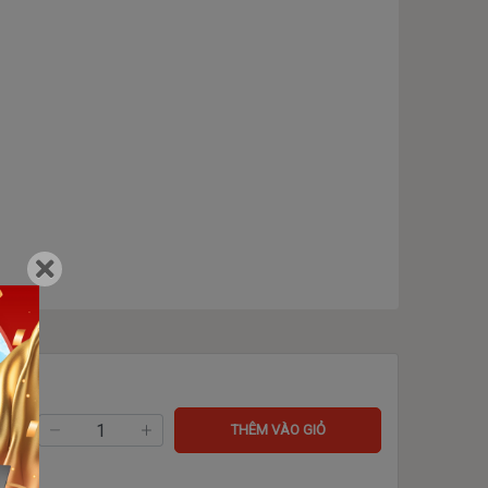
ng:
THÊM VÀO GIỎ