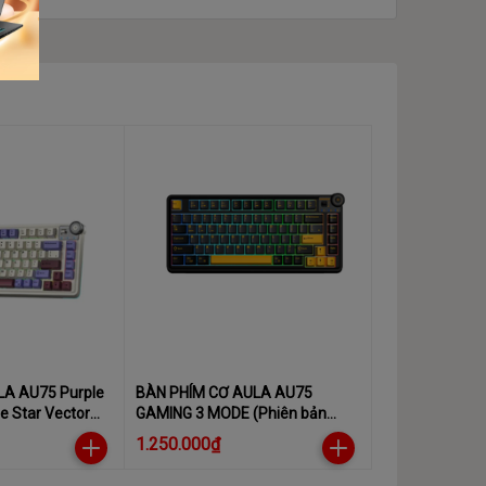
LA AU75 Purple
BÀN PHÍM CƠ AULA AU75
e Star Vector
GAMING 3 MODE (Phiên bản
màu Đen+xám+cam/ Star
1.250.000₫
Vector Switch)