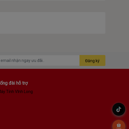
Đăng ký
ổng đài hỗ trợ
áy Tính Vĩnh Long
.
.