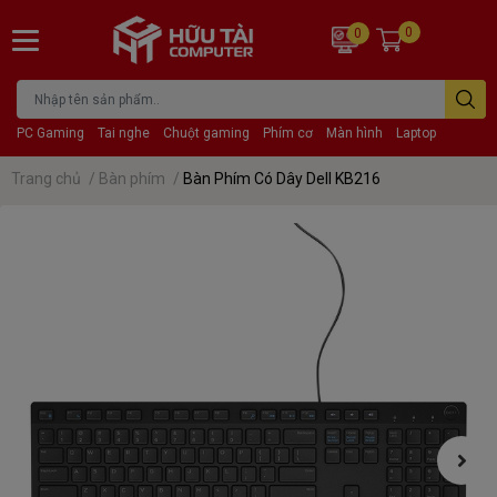
0
0
PC Gaming
Tai nghe
Chuột gaming
Phím cơ
Màn hình
Laptop
Trang chủ
/
Bàn phím
/
Bàn Phím Có Dây Dell KB216