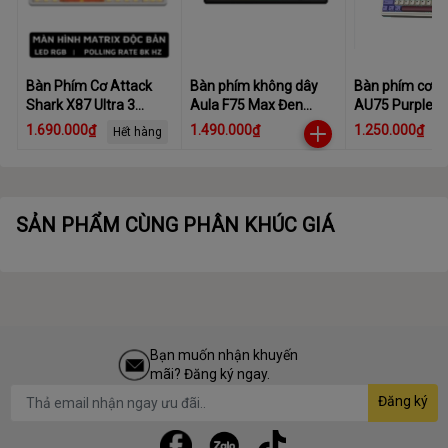
Bàn Phím Cơ Attack
Bàn phím không dây
Bàn phím cơ 
Shark X87 Ultra 3
Aula F75 Max Đen
AU75 Purple R
Mode 8KHz,
Gradient
3 Mode Star V
1.690.000₫
1.490.000₫
1.250.000₫
Hết hàng
Megalodon Switch,
Switch
Hot-Swap, LED RGB,
10000mAh
SẢN PHẨM CÙNG PHÂN KHÚC GIÁ
Bạn muốn nhận khuyến
mãi? Đăng ký ngay.
Đăng ký