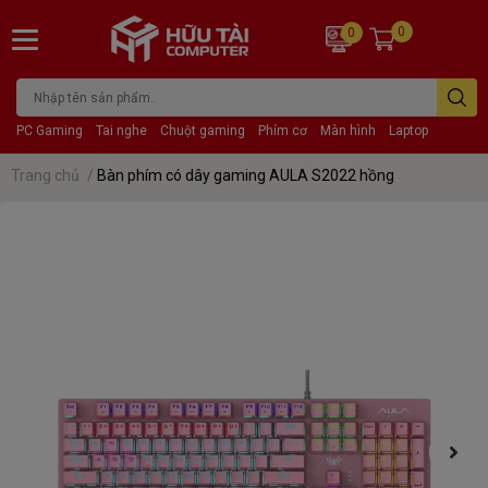
0
0
PC Gaming
Tai nghe
Chuột gaming
Phím cơ
Màn hình
Laptop
Trang chủ
/
Bàn phím có dây gaming AULA S2022 hồng