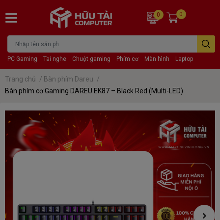
0
0
PC Gaming
Tai nghe
Chuột gaming
Phím cơ
Màn hình
Laptop
Trang chủ
/
Bàn phím Dareu
/
Bàn phím cơ Gaming DAREU EK87 – Black Red (Multi-LED)