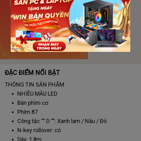
ĐẶC ĐIỂM NỔI BẬT
THÔNG TIN SẢN PHẨM
NHIỀU MÀU LED
Bàn phím cơ
Phím 87
Công tắc “” D “”: Xanh lam / Nâu / Đỏ
N-key rollover: có
Dây: 1.8m