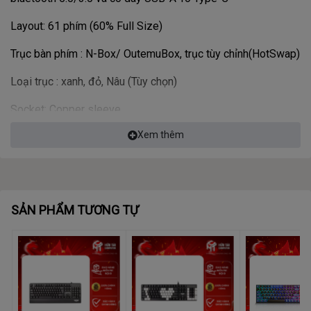
Layout: 61 phím (60% Full Size)
Trục bàn phím : N-Box/ OutemuBox, trục tùy chỉnh(HotSwap)
Loại trục : xanh, đỏ, Nâu (Tùy chọn)
Socket: Copper sleeve
Xem thêm
Tuổi thọ trục : ≥ 50 triệu lần
Socket: Copper sleeve hotswap
Dung lượng pin : 1600mAh
SẢN PHẨM TƯƠNG TỰ
Dòng diện làm việc : ≤150mA ( trạng thái có led ) ; ≤18mA (
bluetooth không led )
Thời gian sử dụng: 100h liên tục (> 2-16 tuần làm việc văn
phòng có Led hoặc không Led, tùy cường độ )
Chế độ đèn nền : đèn rgb