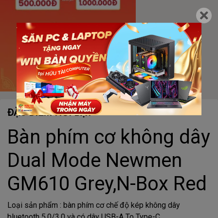
ĐẶC ĐIỂM NỔI BẬT
Bàn phím cơ không dây
Dual Mode Newmen
GM610 Grey,N-Box Red
Loại sản phẩm : bàn phím cơ chế độ kép không dây
bluetooth 5.0/3.0 và có dây USB-A To Type-C