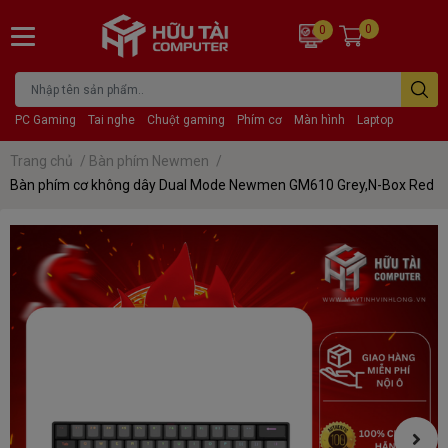
0
0
PC Gaming
Tai nghe
Chuột gaming
Phím cơ
Màn hình
Laptop
Trang chủ
/
Bàn phím Newmen
/
Bàn phím cơ không dây Dual Mode Newmen GM610 Grey,N-Box Red