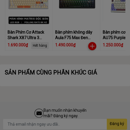
Bàn Phím Cơ Attack
Bàn phím không dây
Bàn phím cơ 
Shark X87 Ultra 3
Aula F75 Max Đen
AU75 Purple R
Mode 8KHz,
Gradient
3 Mode Star V
1.690.000₫
1.490.000₫
1.250.000₫
Hết hàng
Megalodon Switch,
Switch
Hot-Swap, LED RGB,
10000mAh
SẢN PHẨM CÙNG PHÂN KHÚC GIÁ
Bạn muốn nhận khuyến
mãi? Đăng ký ngay.
Đăng ký