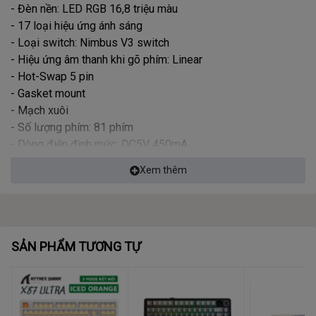
- Đèn nền: LED RGB 16,8 triệu màu
- 17 loại hiệu ứng ánh sáng
- Loại switch: Nimbus V3 switch
- Hiệu ứng âm thanh khi gõ phím: Linear
- Hot-Swap 5 pin
- Gasket mount
- Mạch xuôi
- Số lượng phím: 81 phím
- Dòng điện định mức: DC5V 450mA
- Tốc độ phản hồi: 1000Hz
Xem thêm
- Kích thước bàn phím (L x W x H): 330x136x45mm
- Trọng lượng: Khoảng 1484g (không bao gồm dây)
- Hệ điều hành tương thích: Tất cả các hệ điều hành
Windows WINXP, WIN7, WIN8, WIN10 (Win95, Win98 có thể
cần có trình điều khiển)
SẢN PHẨM TƯƠNG TỰ
- Phụ kiện kèm theo: Sách hướng dẫn sử dụng + Dây USB
type-C + Dụng cụ thay switch + 2 switch tặng kèm