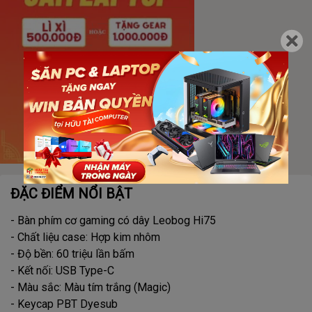
ĐẶC ĐIỂM NỔI BẬT
- Bàn phím cơ gaming có dây Leobog Hi75
- Chất liệu case: Hợp kim nhôm
- Độ bền: 60 triệu lần bấm
- Kết nối: USB Type-C
- Màu sắc: Màu tím trắng (Magic)
- Keycap PBT Dyesub