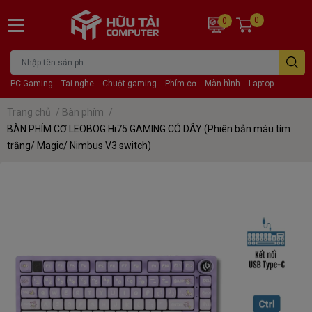
0
0
PC Gaming
Tai nghe
Chuột gaming
Phím cơ
Màn hình
Laptop
Trang chủ
/
Bàn phím
/
BÀN PHÍM CƠ LEOBOG Hi75 GAMING CÓ DÂY (Phiên bản màu tím
trắng/ Magic/ Nimbus V3 switch)