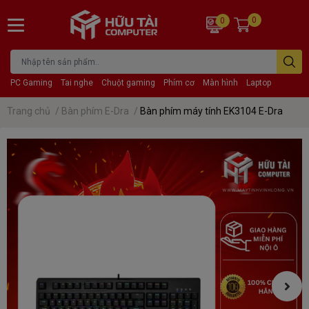
0
0
PC Gaming
Tai nghe
Chuột gaming
Phím cơ
Màn hình
Laptop
Trang chủ
/
Bàn phím E-Dra
/
Bàn phím máy tính EK3104 E-Dra