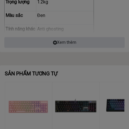
Trọng lượng
1.2kg
Màu sắc
Đen
Tính năng khác
Anti ghosting
Phụ kiện
Keypuller
Xem thêm
SẢN PHẨM TƯƠNG TỰ