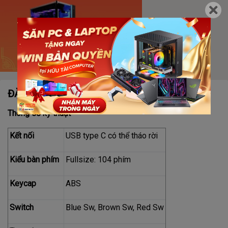
ĐẶC ĐIỂM NỔI BẬT
Thông số kỹ thuật
Kết nối
USB type C có thể tháo rời
Kiểu bàn phím
Fullsize: 104 phím
Keycap
ABS
Switch
Blue Sw, Brown Sw, Red Sw