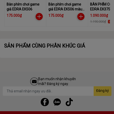
Bàn phím chơi game
Bàn phím chơi game
BÀN PHÍM CƠ 
giả EDRA EK506
giả EDRA EK506 màu
EDRA EK375 P
Đen
BETA BLUE SW
175.000₫
175.000₫
1.090.000₫
(USB/BLUETO
1.190.000₫
-9%
GHZ)
SẢN PHẨM CÙNG PHÂN KHÚC GIÁ
Bạn muốn nhận khuyến
mãi? Đăng ký ngay.
Đăng ký