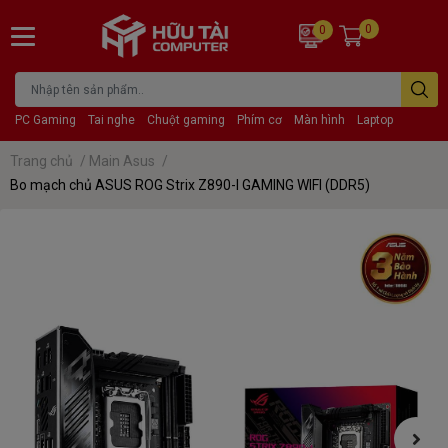
0
0
PC Gaming
Tai nghe
Chuột gaming
Phím cơ
Màn hình
Laptop
Trang chủ
/
Main Asus
/
Bo mạch chủ ASUS ROG Strix Z890-I GAMING WIFI (DDR5)