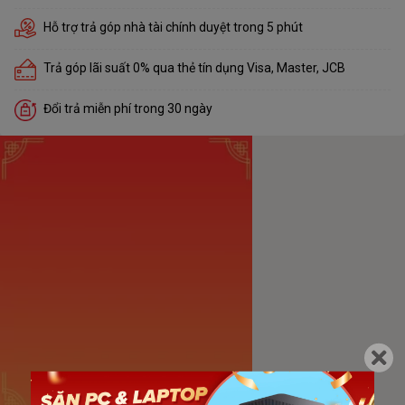
Hỗ trợ trả góp nhà tài chính duyệt trong 5 phút
Trả góp lãi suất 0% qua thẻ tín dụng Visa, Master, JCB
Đổi trả miễn phí trong 30 ngày