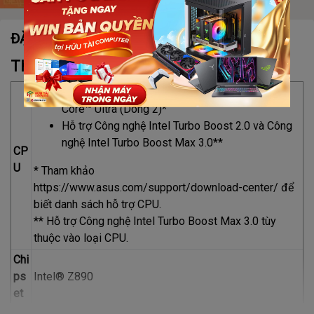
ĐẶC ĐIỂM NỔI BẬT
Thông tin kỹ thuật:
Intel Socket LGA1851 dành cho Bộ xử lý Intel
Core™ Ultra (Dòng 2)*
Hỗ trợ Công nghệ Intel Turbo Boost 2.0 và Công
nghệ Intel Turbo Boost Max 3.0**
CP
U
* Tham khảo
https://www.asus.com/support/download-center/ để
biết danh sách hỗ trợ CPU.
** Hỗ trợ Công nghệ Intel Turbo Boost Max 3.0 tùy
thuộc vào loại CPU.
Chi
ps
Intel® Z890
et