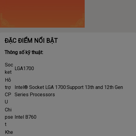
ĐẶC ĐIỂM NỔI BẬT
Thông số kỹ thuật:
Soc
LGA1700
ket
Hỗ
trợ
Intel® Socket LGA 1700:Support 13th and 12th Gen
CP
Series Processors
U
Chi
pse
Intel B760
t
Khe