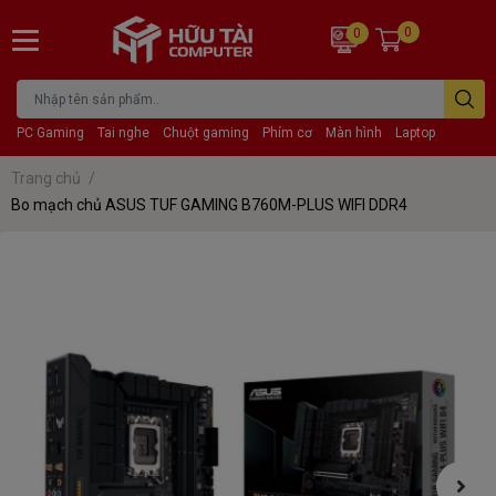
0
0
PC Gaming
Tai nghe
Chuột gaming
Phím cơ
Màn hình
Laptop
Trang chủ
/
Bo mạch chủ ASUS TUF GAMING B760M-PLUS WIFI DDR4