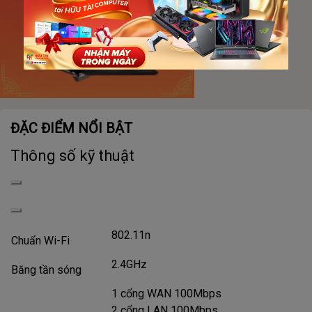
ĐẶC ĐIỂM NỔI BẬT
Thông số kỹ thuật
802.11n
Chuẩn Wi-Fi
2.4GHz
Băng tần sóng
1 cổng WAN 100Mbps
2 cổng LAN 100Mbps