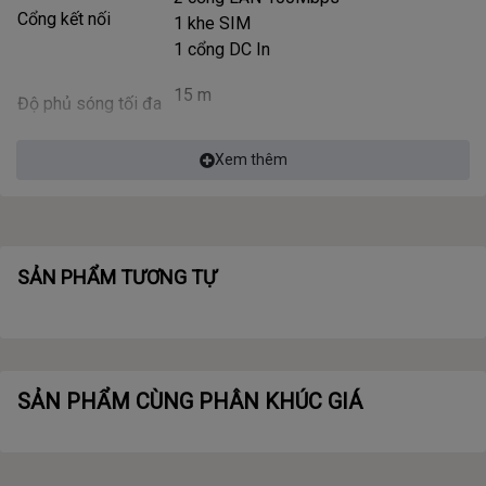
Cổng kết nối
1 khe SIM
1 cổng DC In
15 m
Độ phủ sóng tối đa
32 thiết bị (2.4GHz)
Số lượng user tối đa
Xem thêm
2 ăng ten liền 5dBi
Số Ăng ten
2 ăng-ten liền 4G LTE
Lên đến 300Mbps
Tốc độ mạng
SẢN PHẨM TƯƠNG TỰ
Totolink
Hãng sản xuất
SẢN PHẨM CÙNG PHÂN KHÚC GIÁ