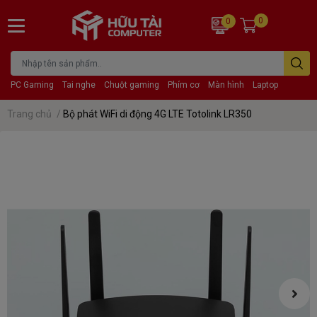
0
0
PC Gaming
Tai nghe
Chuột gaming
Phím cơ
Màn hình
Laptop
Trang chủ
/
Bộ phát WiFi di động 4G LTE Totolink LR350