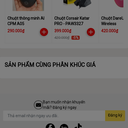
Chuột thông minh AI
Chuột Corsair Katar
Chuột DareU 
CPM A05
PRO - PAW3327
Wireless
290.000₫
399.000₫
420.000₫
420.000₫
-5%
SẢN PHẨM CÙNG PHÂN KHÚC GIÁ
Bạn muốn nhận khuyến
mãi? Đăng ký ngay.
Đăng ký