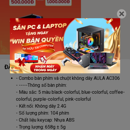
ĐẶC ĐIỂM NỔI BẬT
- Combo bàn phím và chuột không dây AULA AC306
- -----Thông số bàn phím:
- Màu sắc: 5 màu black-colorful, blue-colorful, coffee-
colorful, purple-colorful, pink-colorful
- Kết nối: Không dây 2.4G
- Số lượng phím: 104 phím
- Chất liệu keycap: Nhựa ABS
- Trọng lượng: 658g ± 5g