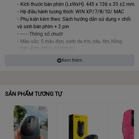
- Kích thước bàn phím (LxWxH): 445 x 136 x 35 ±2 mm
- Hệ điều hành tương thích: WIN XP/7/8/10/ MAC
- Phụ kiện kèm theo: Sách hướng dẫn sử dụng + chổi
vệ sinh bàn phím + 2 pin
- -----Thông số chuột:
- Màu sắc: 5 màu đen, xanh da trời, nâu, tím, hồng
- DPI: 800-1000-1600DPI
- Số lượng nút: 4 nút
Xem thêm
- Trọng lượng: 50g ± 5g
- Kích thước chuột (D x W x H) : 109 x 63 x 36 mm
- Hệ điều hành tương thích: WIN XP/7/8/10/ MAC
SẢN PHẨM TƯƠNG TỰ