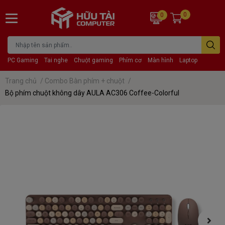
0
0
PC Gaming
Tai nghe
Chuột gaming
Phím cơ
Màn hình
Laptop
Trang chủ
/
Combo Bàn phím + chuột
/
Bộ phím chuột không dây AULA AC306 Coffee-Colorful