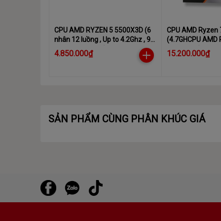
AMD Ryzen™ Techno
CPU AMD RYZEN 5 5500X3D (6
CPU AMD Ryzen 
nhân 12 luồng , Up to 4.2Ghz , 96
(4.7GHCPU AMD 
MB Cache, AM4)
9850X3D (4.7GHz 
4.850.000₫
15.200.000₫
8 Nhân | 16 Luồn
up to 5.6GHz | 8 N
Socket AM5)
SẢN PHẨM CÙNG PHÂN KHÚC GIÁ