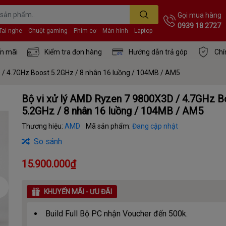
Gọi mua hàng
0939 18 2727
Tai nghe
Chuột gaming
Phím cơ
Màn hình
Laptop
n mãi
Kiểm tra đơn hàng
Hướng dẫn trả góp
Chí
 / 4.7GHz Boost 5.2GHz / 8 nhân 16 luồng / 104MB / AM5
Bộ vi xử lý AMD Ryzen 7 9800X3D / 4.7GHz B
5.2GHz / 8 nhân 16 luồng / 104MB / AM5
Thương hiệu:
AMD
Mã sản phẩm:
Đang cập nhật
So sánh
15.900.000₫
KHUYẾN MÃI - ƯU ĐÃI
Build Full Bộ PC nhận Voucher đến 500k.