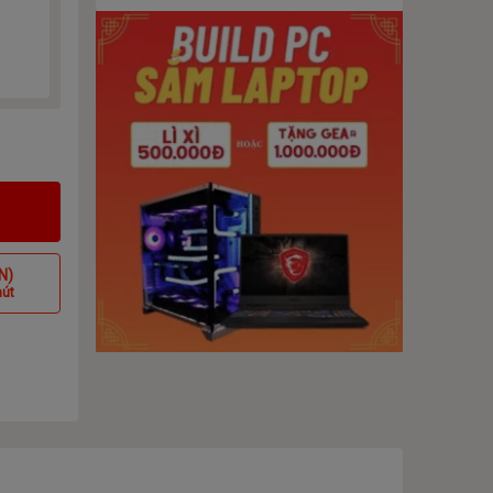
N)
hút