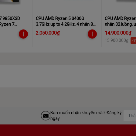
logies
7 9850X3D
CPU AMD Ryzen 5 3400G
CPU AMD Ryzen 
Ryzen 7
3.7GHz up to 4.2GHz, 4 nhân 8
nhân 32 luồng, u
up to 5.6GHz |
luồng, 4MB Cache, Radeon Vega
80MB Cache)
2.050.000₫
14.900.000₫
g | Socket AM5)
11, 65W (Socket AM4)
15.900.000₫
-
hân | 16 Luồng |
Bạn muốn nhận khuyến mãi? Đăng ký
ngay.