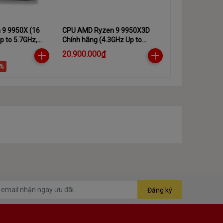
9 9950X (16
CPU AMD Ryzen 9 9950X3D
p to 5.7GHz,
Chính hãng (4.3GHz Up to
5.7GHz / 16 nhân 32 luồng /
20.900.000₫
16MB / AM5)
7%
Đăng ký