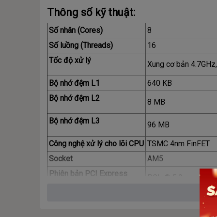
Thông số kỹ thuật:
Số nhân (Cores)
8
Số luồng (Threads)
16
Tốc độ xử lý
Xung cơ bản 4.7GHz,
Bộ nhớ đệm L1
640 KB
Bộ nhớ đệm L2
8 MB
Bộ nhớ đệm L3
96 MB
Công nghệ xử lý cho lõi CPU
TSMC 4nm FinFET
Socket
AM5
Phiên bản PCI Express
PCIe® 5.0
Giải pháp tản nhiệt (PIB)
Không có sẵn