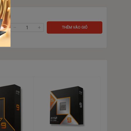
ng:
THÊM VÀO GIỎ