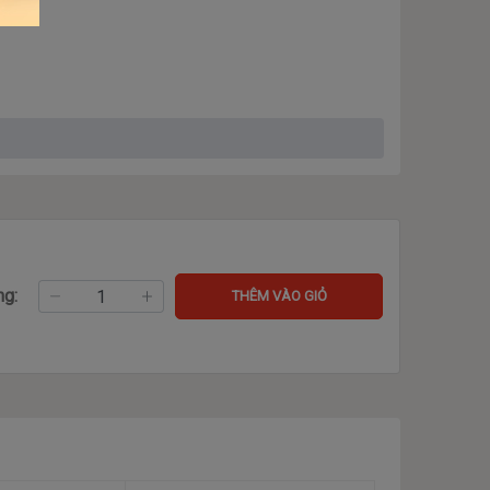
ng:
THÊM VÀO GIỎ