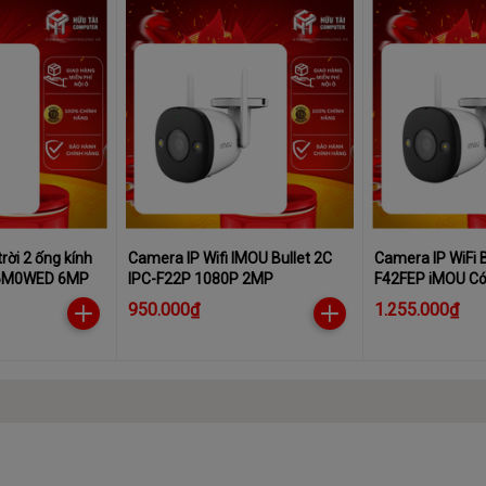
rời 2 ống kính
Camera IP Wifi IMOU Bullet 2C
Camera IP WiFi B
-6M0WED 6MP
IPC-F22P 1080P 2MP
F42FEP iMOU C
950.000₫
1.255.000₫