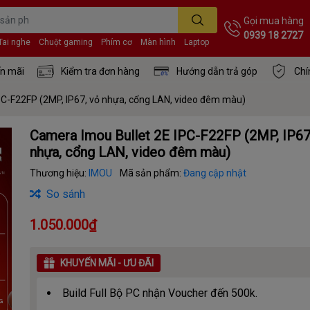
Gọi mua hàng
0939 18 2727
Tai nghe
Chuột gaming
Phím cơ
Màn hình
Laptop
n mãi
Kiểm tra đơn hàng
Hướng dẫn trả góp
Chí
PC-F22FP (2MP, IP67, vỏ nhựa, cổng LAN, video đêm màu)
Camera Imou Bullet 2E IPC-F22FP (2MP, IP67
nhựa, cổng LAN, video đêm màu)
Thương hiệu:
IMOU
Mã sản phẩm:
Đang cập nhật
So sánh
1.050.000₫
KHUYẾN MÃI - ƯU ĐÃI
Build Full Bộ PC nhận Voucher đến 500k.