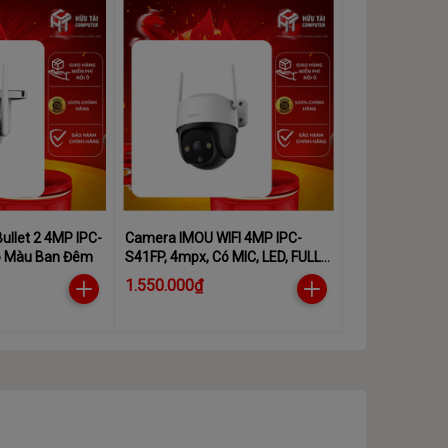
ullet 2 4MP IPC-
Camera IMOU WIFI 4MP IPC-
ó Màu Ban Đêm
S41FP, 4mpx, Có MIC, LED, FULL
COLOR
1.550.000₫