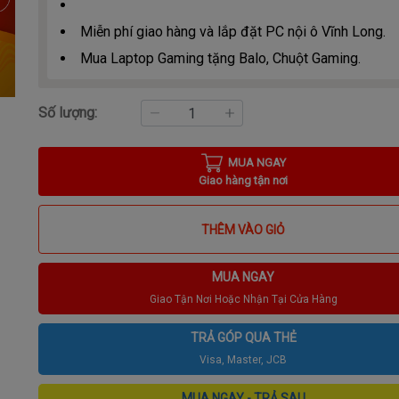
Miễn phí giao hàng và lắp đặt PC nội ô Vĩnh Long.
Mua Laptop Gaming tặng Balo, Chuột Gaming.
Số lượng:
MUA NGAY
Giao hàng tận nơi
THÊM VÀO GIỎ
MUA NGAY
Giao Tận Nơi Hoặc Nhận Tại Cửa Hàng
TRẢ GÓP QUA THẺ
Visa, Master, JCB
MUA NGAY - TRẢ SAU