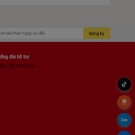
Đăng ký
ổng đài hỗ trợ
áy Tính Vĩnh Long
.
.
.