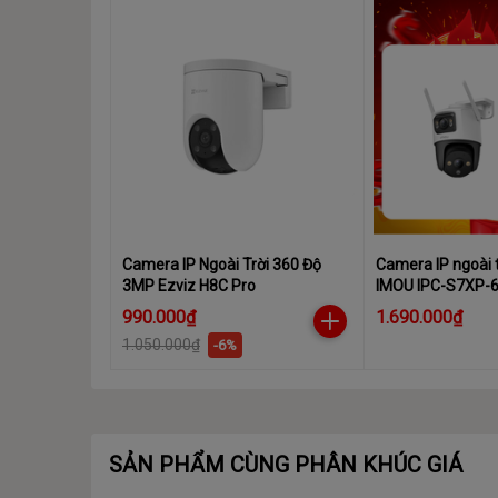
Camera IP Ngoài Trời 360 Độ
Camera IP ngoài t
3MP Ezviz H8C Pro
IMOU IPC-S7XP
990.000₫
1.690.000₫
1.050.000₫
-6%
SẢN PHẨM CÙNG PHÂN KHÚC GIÁ