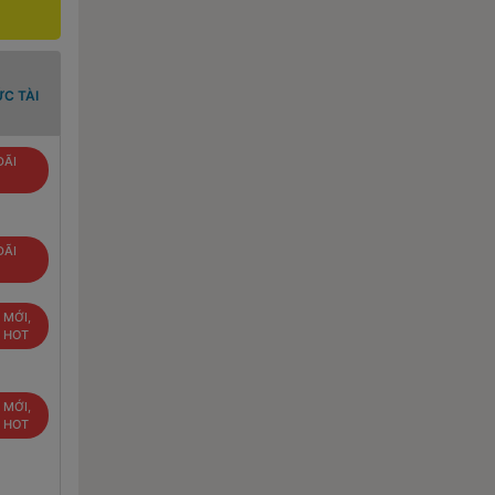
C TÀI
ĐÃI
ĐÃI
 MỚI,
U HOT
 MỚI,
U HOT