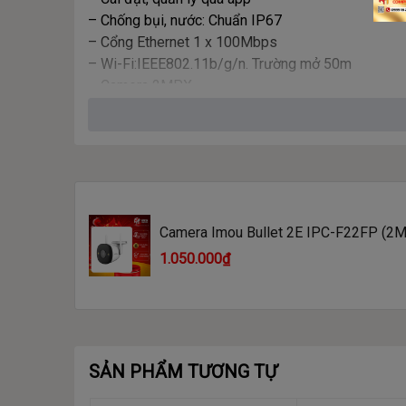
– Chống bụi, nước: Chuẩn IP67
– Cổng Ethernet 1 x 100Mbps
– Wi-Fi:IEEE802.11b/g/n. Trường mở 50m
– Camera 2MPX
– Video: 1920×1080, H.265. Tốc độ 25/30 fps
– Khe gắn thẻ nhớ MicroSD hỗ trợ thẻ 256GB
– Trọng lượng: 280g
Camera Imou Bullet 2E IPC-F22FP (2MP
cổng LAN, video đêm màu)
1.050.000₫
SẢN PHẨM TƯƠNG TỰ