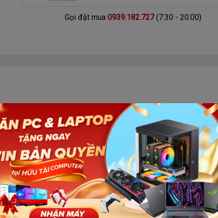
Gọi đặt mua
0939.182.727
(7:30 - 20:00)
g bộ nhớ