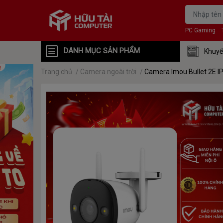
PC Gaming
DANH MỤC SẢN PHẨM
Khuyế
Trang chủ
/
Camera ngoài trời
/
Camera Imou Bullet 2E I