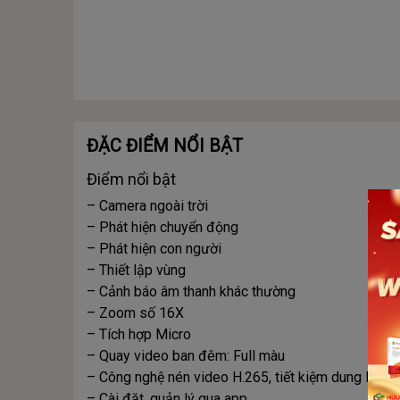
ĐẶC ĐIỂM NỔI BẬT
Điểm nổi bật
– Camera ngoài trời
– Phát hiện chuyển động
– Phát hiện con người
– Thiết lập vùng
– Cảnh báo âm thanh khác thường
– Zoom số 16X
– Tích hợp Micro
– Quay video ban đêm: Full màu
– Công nghệ nén video H.265, tiết kiệm dung lượn
– Cài đặt, quản lý qua app