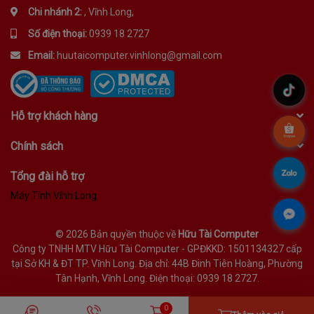
Chi nhánh 2:
, Vĩnh Long,
Số điện thoại:
0939 18 2727
Email:
huutaicomputer.vinhlong@gmail.com
.
Hỗ trợ khách hàng
.
Chính sách
.
Tổng đài hỗ trợ
Máy Tính Vĩnh Long
.
©
2026 Bản quyền thuộc về
Hữu Tài Computer
Công ty TNHH MTV Hữu Tài Computer - GPĐKKD: 1501134327 cấp
tại Sở KH & ĐT TP. Vĩnh Long. Địa chỉ: 44B Đinh Tiên Hoàng, Phường
Tân Hạnh, Vĩnh Long. Điện thoại: 0939 18 2727.
0