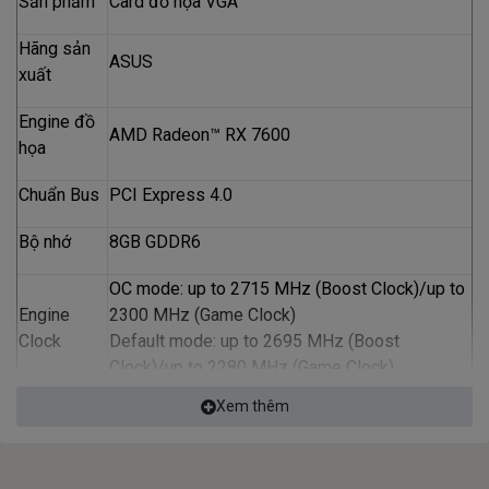
Sản phẩm
Card đồ họa VGA
Hãng sản
ASUS
xuất
Engine đồ
AMD Radeon™ RX 7600
họa
Chuẩn Bus
PCI Express 4.0
Bộ nhớ
8GB GDDR6
OC mode: up to 2715 MHz (Boost Clock)/up to
Engine
2300 MHz (Game Clock)
Clock
Default mode: up to 2695 MHz (Boost
Clock)/up to 2280 MHz (Game Clock)
Xem thêm
Lõi CUDA
2048
Clock bộ
18 Gbps
nhớ