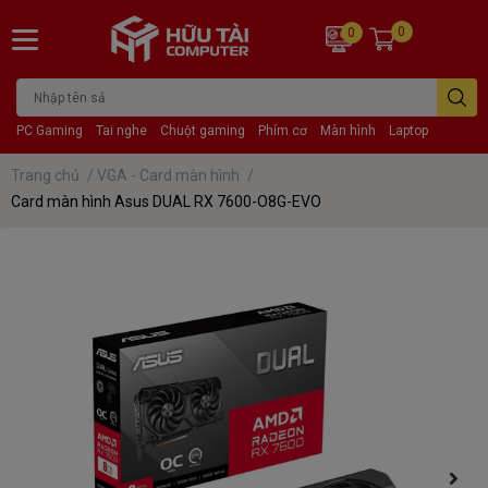
0
0
PC Gaming
Tai nghe
Chuột gaming
Phím cơ
Màn hình
Laptop
Trang chủ
/
VGA - Card màn hình
/
Card màn hình Asus DUAL RX 7600-O8G-EVO