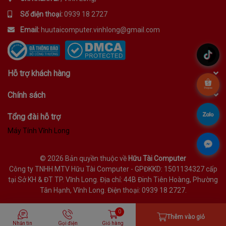
Số điện thoại:
0939 18 2727
Email:
huutaicomputer.vinhlong@gmail.com
.
Hỗ trợ khách hàng
.
Chính sách
.
Tổng đài hỗ trợ
Máy Tính Vĩnh Long
.
©
2026 Bản quyền thuộc về
Hữu Tài Computer
Công ty TNHH MTV Hữu Tài Computer - GPĐKKD: 1501134327 cấp
tại Sở KH & ĐT TP. Vĩnh Long. Địa chỉ: 44B Đinh Tiên Hoàng, Phường
Tân Hạnh, Vĩnh Long. Điện thoại: 0939 18 2727.
0
Thêm vào giỏ
Nhắn tin
Gọi điện
Giỏ hàng