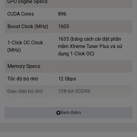
GPU Engine Specs:
CUDA Cores
896
Boost Clock (MHz)
1605
1635 (bằng cách cài đặt phần
1-Click OC Clock
mềm Xtreme Tuner Plus và sử
(MHz)
dụng 1-Click OC)
Memory Specs:
Tốc độ bộ nhớ
12 Gbps
Giao diện bộ nhớ
128-bit GDDR6
Băng thông bộ nhớ
192
(GB/sec)
Xem thêm
Display Support:
Multi Monitor
3 màn hình