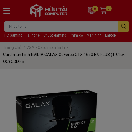
0
0
PC Gaming
Tai nghe
Chuột gaming
Phím cơ
Màn hình
Laptop
Trang chủ
/
VGA - Card màn hình
/
Card màn hình NVIDIA GALAX GeForce GTX 1650 EX PLUS (1-Click
OC) GDDR6