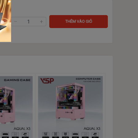
ng:
THÊM VÀO GIỎ