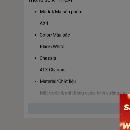
THÔNG SỐ KỸ THUẬT
Model/Mã sản phẩm
AX4
Color/Màu sắc
Black/White
Chassis
ATX Chassis
Material/Chất liệu
Mặt trước & mặt hông case: kính cường lực
PSU Foam Factor
ATX
HDD & SDD Tray/Khay HDD & SDD