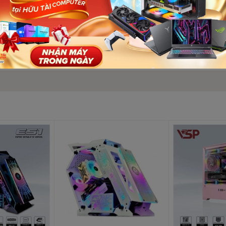
kính – Trắng
Số lượ
kết nối ngoại vi I/O
uạt
3 (140MMX2) (options)
MM(options)
o: Phía sau 120MM /Phía trên: 240/280/360MM
CPU tối đa