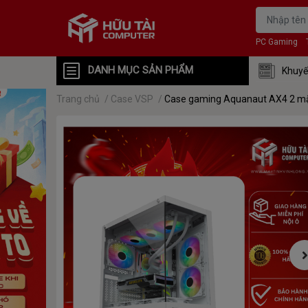
PC Gaming
DANH MỤC SẢN PHẨM
Khuyế
Trang chủ
/
Case VSP
/
Case gaming Aquanaut AX4 2 mặ