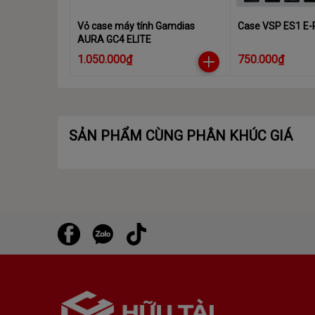
Max VGA card Leight/Chiều dài thẻ VGA tối 
Vỏ case máy tính Gamdias
Case VSP ES1 E-
400mm
AURA GC4 ELITE
1.050.000₫
750.000₫
Mainboard support/Hỗ trợ mainboard
ATX/Micro ATX/Mini ATX
Case Size/Kích thước Case
SẢN PHẨM CÙNG PHÂN KHÚC GIÁ
425*230*470MM
Fan note/Ghi chú Fan
Vỏ Case chưa kèm fan
Material note/Ghi chú mặt kính
Kính cường lực 2 bên: mặt trước và mặt hông