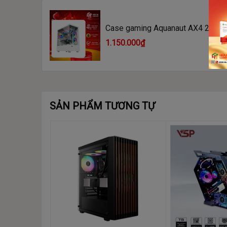
3.5″ HDD x2; 2.5″ SDD x2
Case gaming Aquanaut AX4 2 mặt 
Expansion slot/Khe cắm mở rộng
1.150.000₫
7Slot
I/O . Peripheral Connection Devices/Thiết bị 
USB 3.0 x1; USB 2.0 x2; Audio x1/Mic x1
SẢN PHẨM TƯƠNG TỰ
Cooling/quạt tản nhiệt
Số lượng quạt gắn thêm được vào tối đa: 9 q
+ Mặt hông B: 2x120MM/Phía trên: 120MMx
+ PSU COVER: 3 x120MM/ Phía sau: 1 x120
+ Kích thước Tản nhiệt nước có thể gắn và
Max CPU Cooler Height/Chiều cao tản nhiệt 
175 mm