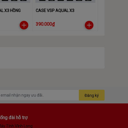
AL X3 HỒNG
CASE VSP AQUAL X3
390.000₫
Đăng ký
ổng đài hỗ trợ
áy Tính Vĩnh Long