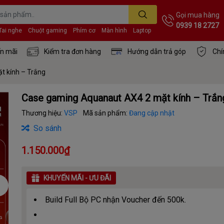
Gọi mua hàng
0939 18 2727
Tai nghe
Chuột gaming
Phím cơ
Màn hình
Laptop
n mãi
Kiểm tra đơn hàng
Hướng dẫn trả góp
Chí
t kính – Trắng
Case gaming Aquanaut AX4 2 mặt kính – Trắn
Thương hiệu:
VSP
Mã sản phẩm:
Đang cập nhật
So sánh
1.150.000₫
KHUYẾN MÃI - ƯU ĐÃI
Build Full Bộ PC nhận Voucher đến 500k.