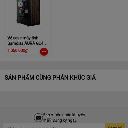
Vỏ case máy tính
Gamdias AURA GC4
ELITE
1.050.000₫
SẢN PHẨM CÙNG PHÂN KHÚC GIÁ
Bạn muốn nhận khuyến
mãi? Đăng ký ngay.
Đăng ký