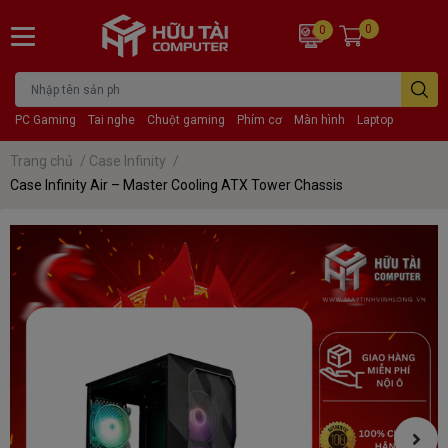
0
0
PC Gaming
Tai nghe
Chuột gaming
Phím cơ
Màn hình
Laptop
Trang chủ
/
Case Infinity
/
Case Infinity Air – Master Cooling ATX Tower Chassis