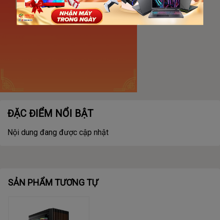
ĐẶC ĐIỂM NỔI BẬT
Nội dung đang được cập nhật
SẢN PHẨM TƯƠNG TỰ