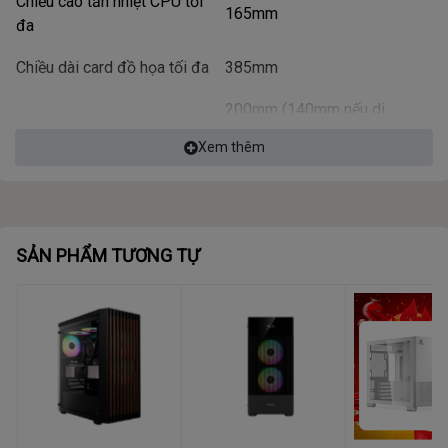
Chiều cao tản nhiệt CPU tối
165mm
đa
Chiều dài card đồ họa tối đa
385mm
200mm (140mm nếu di
Chiều dài PSU tối đa
chuyển khay ổ cứng về phía
Xem thêm
sau)
Dưới cùng: 2.5 inch x1 + 3.5
inch x1
Ổ cứng hỗ trợ
SẢN PHẨM TƯƠNG TỰ
Mặt hông: 2.5 inch x1
Mặt trước: 12cm x1 (lắp bên
trong)
Phía trên: 12cm x3 / 14cm x2
Quạt tản nhiệt hỗ trợ lắp
Phía sau: 12cm x1