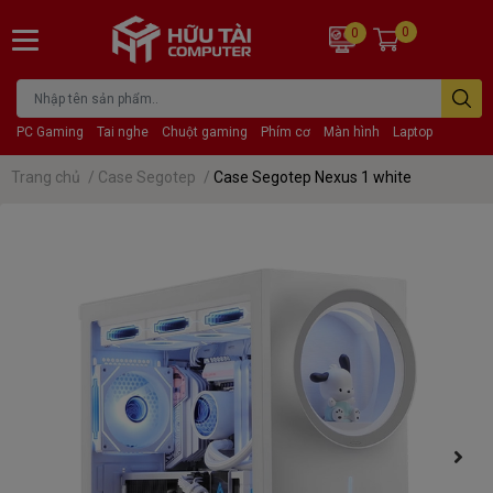
0
0
PC Gaming
Tai nghe
Chuột gaming
Phím cơ
Màn hình
Laptop
Trang chủ
/
Case Segotep
/
Case Segotep Nexus 1 white