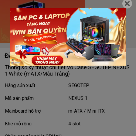
ĐẶC ĐIỂM NỔI BẬT
Thông số kỹ thuật chi tiết Vỏ Case SEGOTEP NEXUS
1 White (mATX/Màu Trắng)
Hãng sản xuất
SEGOTEP
Mã sản phẩm
NEXUS 1
Mainboard hỗ trợ
m-ATX / Mini ITX
Khe mở rộng
4 slot