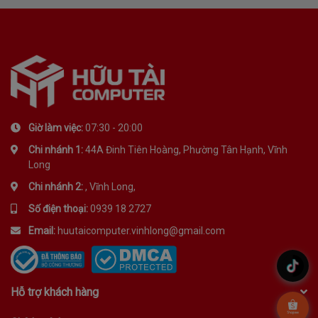
Kiểu kết
3 chế độ: Type-C + 2.4G + Bluetooth
nối
Cổng
Type-C
sạc
Giờ làm việc:
07:30 - 20:00
Chi nhánh 1:
44A Đinh Tiên Hoàng, Phường Tân Hạnh, Vĩnh
Long
Chi nhánh 2:
, Vĩnh Long,
Số điện thoại:
0939 18 2727
Email:
huutaicomputer.vinhlong@gmail.com
.
Hỗ trợ khách hàng
.