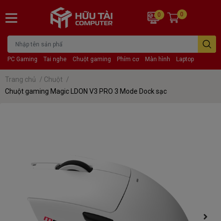
0
0
PC Gaming
Tai nghe
Chuột gaming
Phím cơ
Màn hình
Laptop
Trang chủ
/
Chuột
/
Chuột gaming Magic LDON V3 PRO 3 Mode Dock sạc