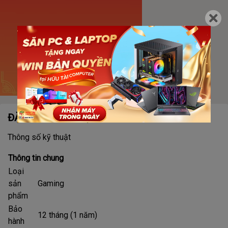
ĐẶC ĐIỂM NỔI BẬT
Thông số kỹ thuật
Thông tin chung
Loại
sản
Gaming
phẩm
Bảo
12 tháng (1 năm)
hành