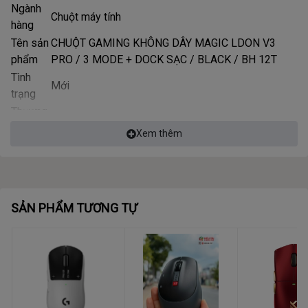
Ngành
Chuột máy tính
hàng
Tên sản
CHUỘT GAMING KHÔNG DÂY MAGIC LDON V3
phẩm
PRO / 3 MODE + DOCK SẠC / BLACK / BH 12T
Tình
Mới
trạng
Thương
MAGIC
hiệu
Xem thêm
Thông tin khác
Tính
Gia tốc: 35G
năng
Có dock sạc đi kèm
khác
SẢN PHẨM TƯƠNG TỰ
Màu
Đen
sắc
Trọng lượng & Kích thước
Kích
127 x 62.9 x 40 mm
thước
Trọng