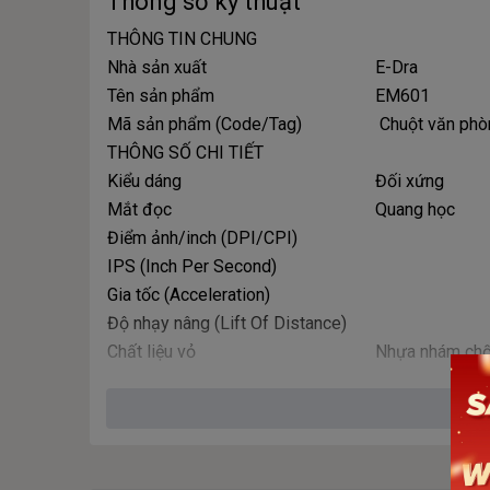
Thông số kỹ thuật
THÔNG TIN CHUNG
Nhà sản xuất
E-Dra
Tên sản phẩm
EM601
Mã sản phẩm (Code/Tag)
Chuột văn phò
THÔNG SỐ CHI TIẾT
Kiểu dáng
Đối xứng
Mắt đọc
Quang học
Điểm ảnh/inch (DPI/CPI)
IPS (Inch Per Second)
Gia tốc (Acceleration)
Độ nhạy nâng (Lift Of Distance)
Chất liệu vỏ
Nhựa nhám ch
Màu sắc vỏ
Đen
Màu sắc đèn LED
Số lượng nút bấm
3
Switch nút bấm chính
Huano switch