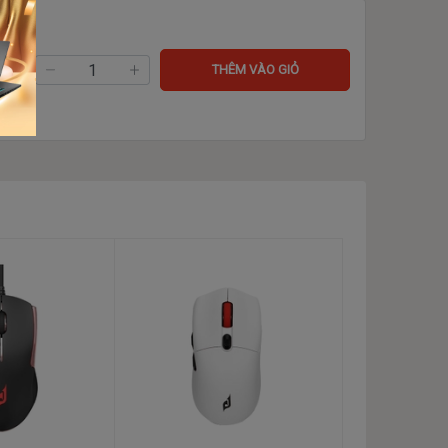
ng:
THÊM VÀO GIỎ