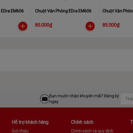
 EDra EM606
Chuột Văn Phòng EDra EM606
Chuột Văn Phòn
85.000₫
85.000₫
Bạn muốn nhận khuyến mãi? Đăng ký
ngay.
Hỗ trợ khách hàng
Chính sách
T
Giới thiệu
Chính sách và quy định
M