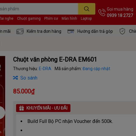
Gọi mua hàng
0939 18 2727
Tai nghe
Chuột gaming
Phím cơ
Màn hình
Laptop
n mãi
Kiểm tra đơn hàng
Hướng dẫn trả góp
Chí
1
Chuột văn phòng E-DRA EM601
Thương hiệu:
E-DRA
Mã sản phẩm:
Đang cập nhật
So sánh
85.000₫
KHUYẾN MÃI - ƯU ĐÃI
Build Full Bộ PC nhận Voucher đến 500k.