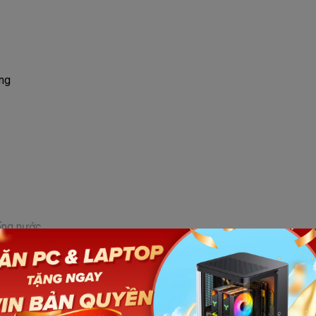
ng
ống nước
Xem thêm