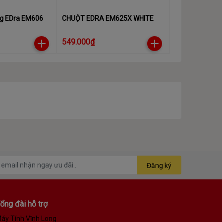
g EDra EM606
CHUỘT EDRA EM625X WHITE
549.000₫
Đăng ký
ổng đài hỗ trợ
áy Tính Vĩnh Long