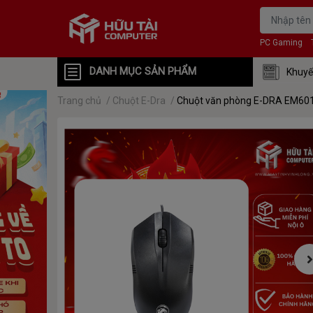
PC Gaming
DANH MỤC SẢN PHẨM
Khuyế
Trang chủ
/
Chuột E-Dra
/
Chuột văn phòng E-DRA EM60