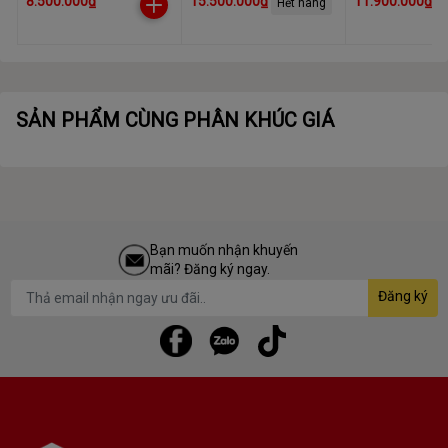
8.500.000₫
15.500.000₫
11.900.000₫
Hết hàng
GDDR6, 2560 CUDA,
16GB GDDR7, 4608
(N506TWF2OC
550W
CUDA, 600W
SẢN PHẨM CÙNG PHÂN KHÚC GIÁ
Bạn muốn nhận khuyến
mãi? Đăng ký ngay.
Đăng ký