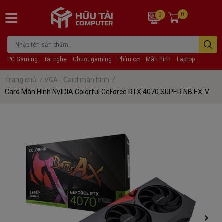
0
0
PC Gaming
Tai nghe
Chuột gaming
Phím cơ
Màn hình
Laptop
Trang chủ
/
VGA - Card màn hình
/
Card Màn Hình NVIDIA Colorful GeForce RTX 4070 SUPER NB EX-V