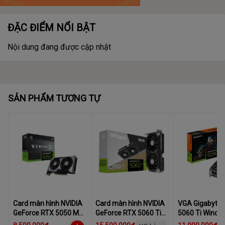
ĐẶC ĐIỂM NỔI BẬT
Nội dung đang được cập nhật
SẢN PHẨM TƯƠNG TỰ
Card màn hình NVIDIA
Card màn hình NVIDIA
VGA Gigabyte 
GeForce RTX 5050 MSI
GeForce RTX 5060 Ti
5060 Ti Windf
Ventus 2X OC | 8GB
ZOTAC Twin Edge |
8GB GDDR7