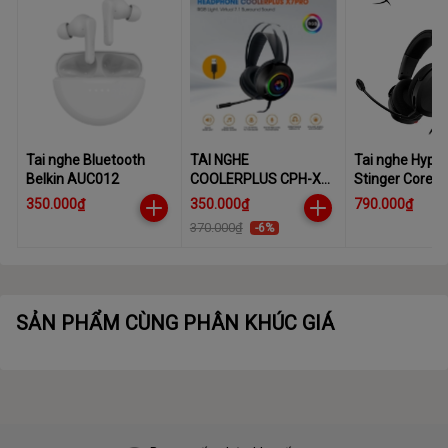
Tai nghe Bluetooth
TAI NGHE
Tai nghe Hype
Belkin AUC012
COOLERPLUS CPH-X7
Stinger Core II
PRO
350.000₫
350.000₫
790.000₫
370.000₫
-6%
SẢN PHẨM CÙNG PHÂN KHÚC GIÁ
TỰ TIN NĂNG ĐỘNG