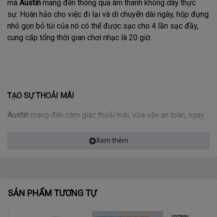
mà
Austin
mang đến thông qua âm thanh không dây thực
sự. Hoàn hảo cho việc đi lại và di chuyển dài ngày, hộp đựng
nhỏ gọn bỏ túi của nó có thể được sạc cho 4 lần sạc đầy,
cung cấp tổng thời gian chơi nhạc là 20 giờ.
TẠO SỰ THOẢI MÁI
Austin
mang đến cảm giác thoải mái, vừa vặn an toàn, ngay
cả trong các hoạt động gắng sức hơn như thể thao. Khi bạn
đã sẵn sàng, Austin sẽ ghép nối với tất cả các thiết bị iOS
Xem thêm
và Android của bạn, dễ dàng kết nối qua Bluetooth 5.3.
SẢN PHẨM TƯƠNG TỰ