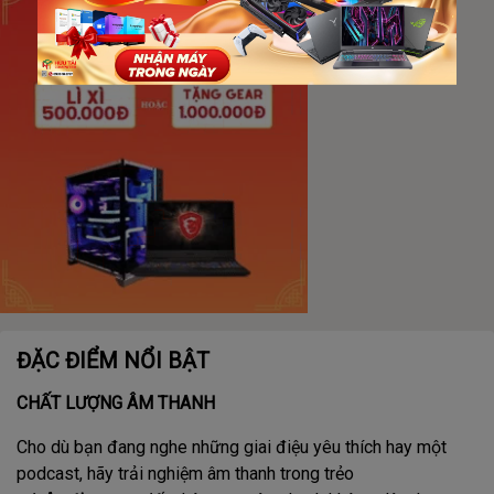
ĐẶC ĐIỂM NỔI BẬT
CHẤT LƯỢNG ÂM THANH
Cho dù bạn đang nghe những giai điệu yêu thích hay một
podcast, hãy trải nghiệm âm thanh trong trẻo