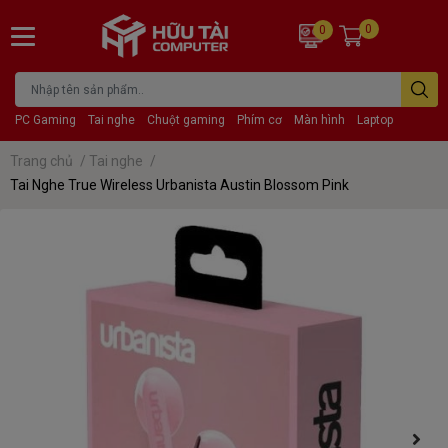
0
0
PC Gaming
Tai nghe
Chuột gaming
Phím cơ
Màn hình
Laptop
Trang chủ
/
Tai nghe
/
Tai Nghe True Wireless Urbanista Austin Blossom Pink