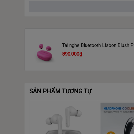
Thể hiện hoàn hảo sự đơn giản của thiết kế Scandi
trải nghiệm nghe gần như không có.
Tai nghe Bluetooth Lisbon Blush P
890.000₫
SẢN PHẨM TƯƠNG TỰ