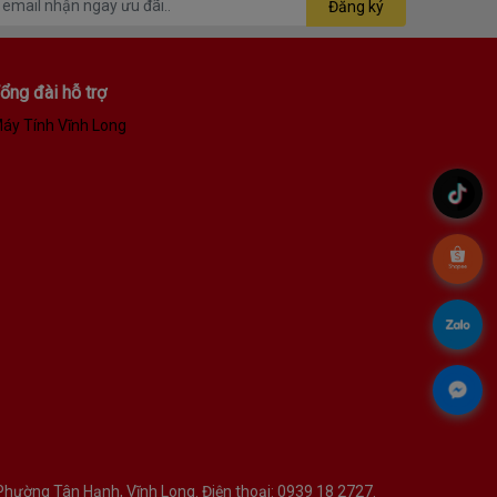
Đăng ký
ổng đài hỗ trợ
áy Tính Vĩnh Long
của những ngày hè bất tận.
.
.
.
.
hường Tân Hạnh, Vĩnh Long. Điện thoại: 0939 18 2727.