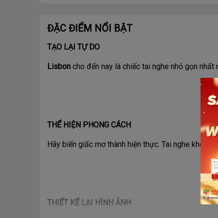
ĐẶC ĐIỂM NỔI BẬT
TẠO LẠI TỰ DO
Lisbon
cho đến nay là chiếc tai nghe nhỏ gọn nhất 
THỂ HIỆN PHONG CÁCH
Hãy biến giấc mơ thành hiện thực. Tai nghe không
THIẾT KẾ LẠI HÌNH ẢNH