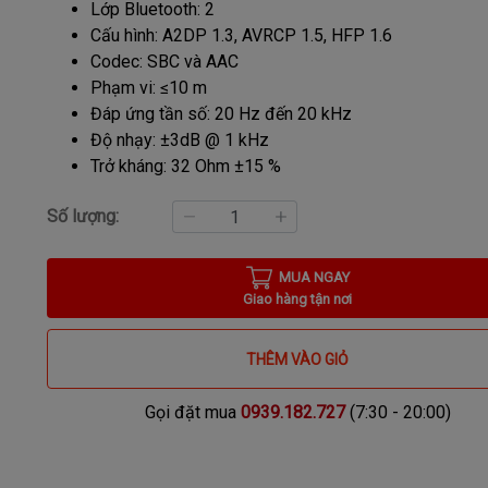
Lớp Bluetooth: 2
Cấu hình: A2DP 1.3, AVRCP 1.5, HFP 1.6
Codec: SBC và AAC
Phạm vi: ≤10 m
Đáp ứng tần số: 20 Hz đến 20 kHz
Độ nhạy: ±3dB @ 1 kHz
Trở kháng: 32 Ohm ±15 %
Số lượng:
MUA NGAY
Giao hàng tận nơi
THÊM VÀO GIỎ
Gọi đặt mua
0939.182.727
(7:30 - 20:00)