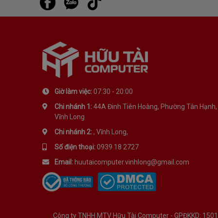
MÀU SẮC RỰC RỠ
Giống như một bảng màu được lấy ra từ một giấc 
Giờ làm việc:
07:30 - 20:00
Chi nhánh 1:
44A Đinh Tiên Hoàng, Phường Tân Hạnh,
Vĩnh Long
Chi nhánh 2:
, Vĩnh Long,
Số điện thoại:
0939 18 2727
Email:
huutaicomputer.vinhlong@gmail.com
Công ty TNHH MTV Hữu Tài Computer - GPĐKKD: 1501134