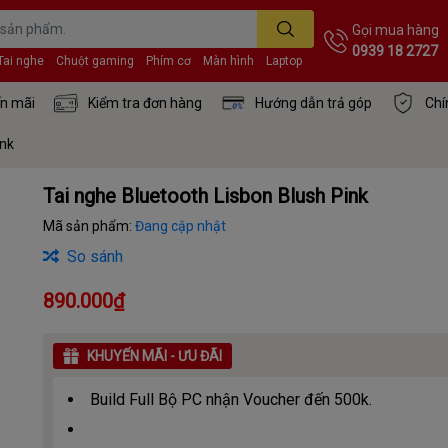
Gọi mua hàng
0939 18 2727
Tai nghe
Chuột gaming
Phím cơ
Màn hình
Laptop
n mãi
Kiểm tra đơn hàng
Hướng dẫn trả góp
Chí
ink
Tai nghe Bluetooth Lisbon Blush Pink
Mã sản phẩm:
Đang cập nhật
So sánh
890.000₫
KHUYẾN MÃI - ƯU ĐÃI
Build Full Bộ PC nhận Voucher đến 500k.