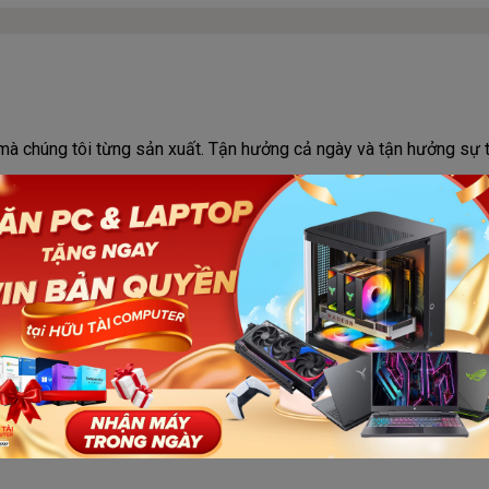
mà chúng tôi từng sản xuất. Tận hưởng cả ngày và tận hưởng sự tự 
 dây thực sự có thể nhỏ, nhưng chúng sẽ thêm một điểm nhấn táo 