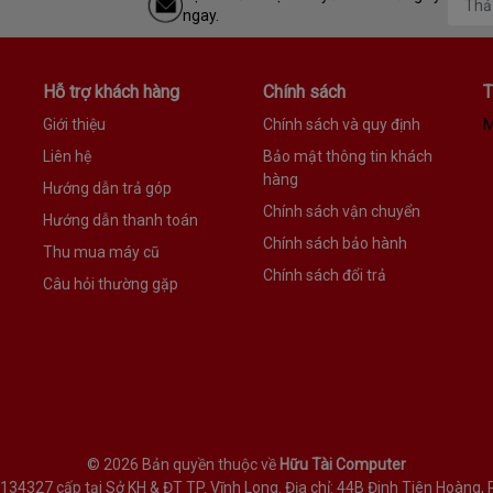
ngay.
Hỗ trợ khách hàng
Chính sách
T
Giới thiệu
Chính sách và quy định
M
Liên hệ
Bảo mật thông tin khách
mơ,
Lisbon
có sẵn năm màu sắc sành điệu gợi lại cảm giác vô tư 
hàng
Hướng dẫn trả góp
Chính sách vận chuyển
Hướng dẫn thanh toán
Chính sách bảo hành
Thu mua máy cũ
Chính sách đổi trả
Câu hỏi thường gặp
©
2026 Bản quyền thuộc về
Hữu Tài Computer
327 cấp tại Sở KH & ĐT TP. Vĩnh Long. Địa chỉ: 44B Đinh Tiên Hoàng, P