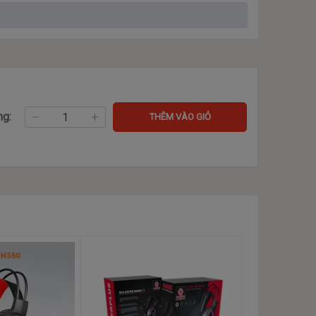
c năng. Tai nghe vừa vặn thoải mái và an toàn cho
ng:
THÊM VÀO GIỎ