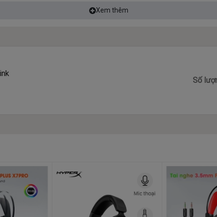
navia,
Lisbon
có kiểu dáng đẹp, nhỏ gọn và trên hết là đầy đủ chứ
Xem thêm
ink
Số lượ