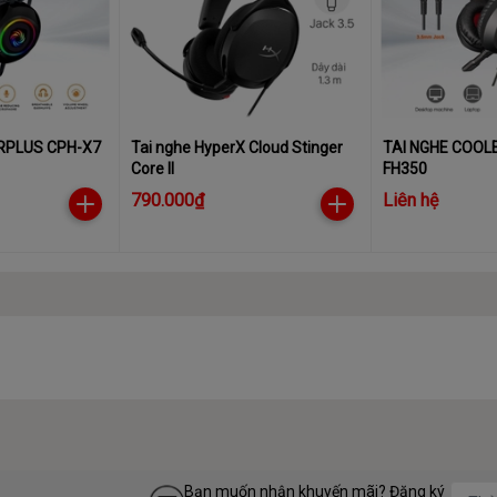
RPLUS CPH-X7
Tai nghe HyperX Cloud Stinger
TAI NGHE COOL
Core II
FH350
790.000₫
Liên hệ
Bạn muốn nhận khuyến mãi? Đăng ký