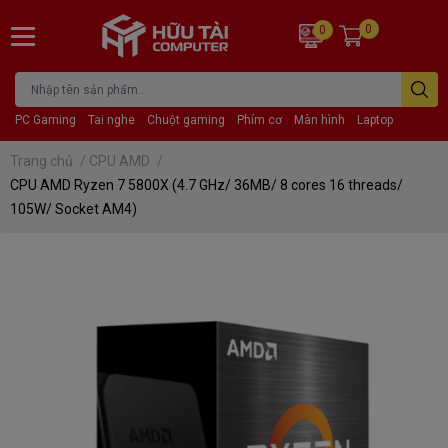
0
0
PC Gaming
Tai nghe
Chuột gaming
Phím cơ
Màn hình
Laptop
Trang chủ
/
CPU AMD
/
CPU AMD Ryzen 7 5800X (4.7 GHz/ 36MB/ 8 cores 16 threads/
105W/ Socket AM4)