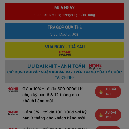
MUA NGAY
Giao Tận Nơi Hoặc Nhận Tại Cửa Hàng
TRẢ GÓP QUA THẺ
Visa, Master, JCB
MUA NGAY - TRẢ SAU
ƯU ĐÃI KHI THANH TOÁN
(SỬ DỤNG KHI XÁC NHẬN KHOẢN VAY TRÊN TRANG CỦA TỔ CHỨC
TÀI CHÍNH)
Giảm 10% – tối đa 500.000đ khi
ƯU ĐÃI
HOT
chọn kỳ hạn 6 & 12 tháng cho
khách hàng mới
Giảm 3% – tối đa 100.000đ với kỳ
ƯU ĐÃI
HOT
hạn 3 tháng cho khách hàng mới