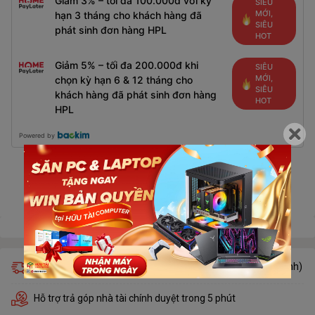
Giảm 3% – tối đa 100.000đ với kỳ
SIÊU
MỚI,
hạn 3 tháng cho khách hàng đã
SIÊU
phát sinh đơn hàng HPL
HOT
Giảm 5% – tối đa 200.000đ khi
SIÊU
MỚI,
chọn kỳ hạn 6 & 12 tháng cho
SIÊU
khách hàng đã phát sinh đơn hàng
HOT
HPL
Powered by
Gọi đặt mua
0939.182.727
(7:30 - 20:00)
Giao hàng miễn phí trong 24h (chỉ áp dụng khu vực nội thành)
Hỗ trợ trả góp nhà tài chính duyệt trong 5 phút