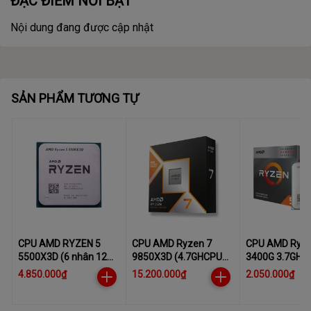
ĐẶC ĐIỂM NỔI BẬT
Nội dung đang được cập nhật
SẢN PHẨM TƯƠNG TỰ
CPU AMD RYZEN 5
CPU AMD Ryzen 7
CPU AMD Ryze
5500X3D (6 nhân 12
9850X3D (4.7GHCPU
3400G 3.7GHz 
luồng , Up to 4.2Ghz ,
AMD Ryzen 7 9850X3D
4.2GHz, 4 nhân
4.850.000₫
15.200.000₫
2.050.000₫
96 MB Cache, AM4)
(4.7GHz up to 5.6GHz |
4MB Cache, R
8 Nhân | 16 Luồng |
Vega 11, 65W 
Socket AM5) up to
AM4)